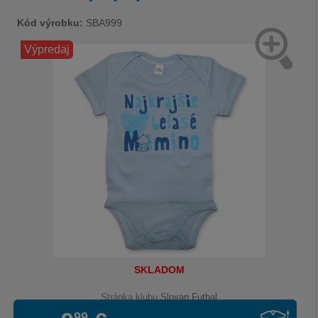
Kód výrobku:
SBA999
Výpredaj
SKLADOM
Stránka klubu
Slovan Futbal
99