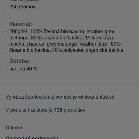
250 gramov
Materiál:
200g/m², 100% česaná bio bavlna, heather grey
melange: 85% česaná bio bavlna, 15% viskóza,
mocha, charcoal grey melange, heather blue : 60%
česaná bio bavlna, 40% polyester, organická bavlna
Údržba:
prať na 40 °C
Výrobca športových suvenírov je
whiteandblue.sk
V ponuke Fanstore je
738
produktov
O firme
Obchodné podmienky