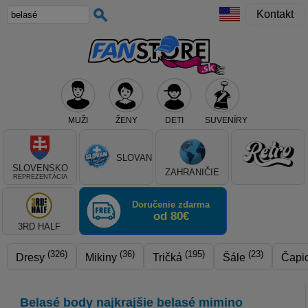
Kontakt
MUŽI
ŽENY
DETI
SUVENÍRY
Teraz vyberte klub, alebo typ výrobku
SLOVAN
SLOVENSKO
ZAHRANIČIE
REPREZENTÁCIA
Doručenie zdarma
od 80€
3RD HALF
(326)
(36)
(195)
(23)
Dresy
Mikiny
Tričká
Šále
Čapi
Belasé body najkrajšie belasé mimino