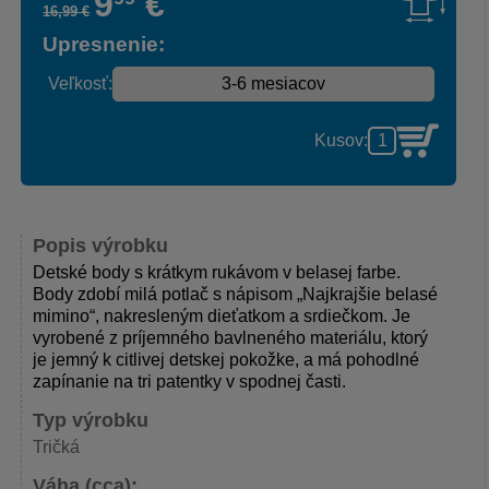
9
€
16
,
99
€
Upresnenie:
Veľkosť:
Kusov:
Popis výrobku
Detské body s krátkym rukávom v belasej farbe.
Body zdobí milá potlač s nápisom „Najkrajšie belasé
mimino“, nakresleným dieťatkom a srdiečkom. Je
vyrobené z príjemného bavlneného materiálu, ktorý
je jemný k citlivej detskej pokožke, a má pohodlné
zapínanie na tri patentky v spodnej časti.
Typ výrobku
Tričká
Váha (cca):