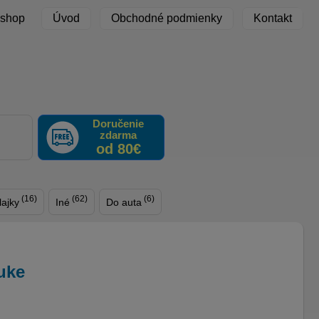
 shop
Úvod
Obchodné podmienky
Kontakt
Doručenie
zdarma
F
od 80€
(16)
(62)
(6)
lajky
Iné
Do auta
uke