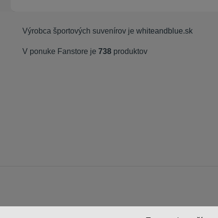
Výrobca športových suvenírov je
whiteandblue.sk
V ponuke Fanstore je
738
produktov