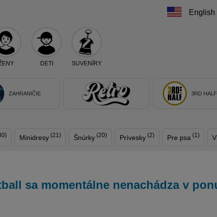
English
ŽENY
DETI
SUVENÍRY
Teraz vyberte klub, alebo typ výrobku
ZAHRANIČIE
3RD HAL
30)
(21)
(20)
(2)
(1)
Minidresy
Šnúrky
Prívesky
Pre psa
V
tball
sa momentálne nenachádza v pon