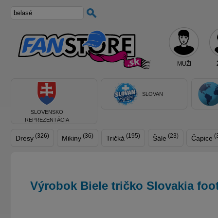
MUŽI
SLOVAN
SLOVENSKO
REPREZENTÁCIA
(326)
(36)
(195)
(23)
(
Dresy
Mikiny
Tričká
Šále
Čapice
Výrobok
Biele tričko Slovakia foo