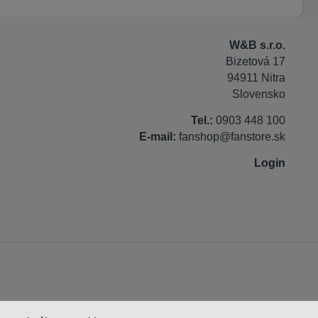
W&B s.r.o.
Bizetová 17
94911 Nitra
Slovensko
Tel.:
0903 448 100
E-mail:
fanshop@fanstore.sk
Login