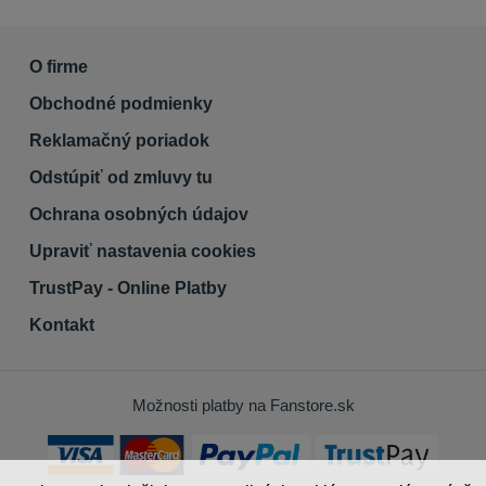
O firme
Obchodné podmienky
Reklamačný poriadok
Odstúpiť od zmluvy tu
Ochrana osobných údajov
Upraviť nastavenia cookies
TrustPay - Online Platby
Kontakt
Možnosti platby na Fanstore.sk