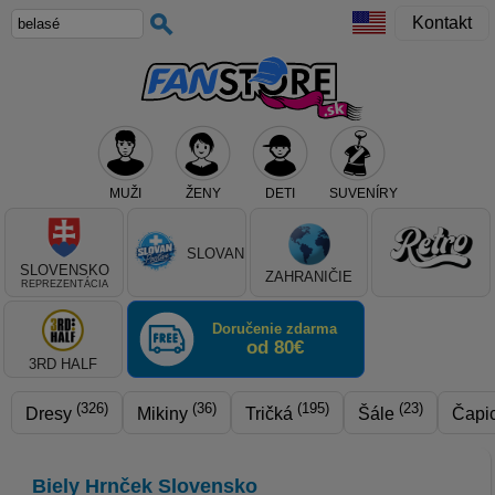
Kontakt
MUŽI
ŽENY
DETI
SUVENÍRY
Teraz vyberte klub, alebo typ výrobku
SLOVAN
SLOVENSKO
ZAHRANIČIE
REPREZENTÁCIA
Doručenie zdarma
od 80€
3RD HALF
(326)
(36)
(195)
(23)
Dresy
Mikiny
Tričká
Šále
Čapi
Biely Hrnček Slovensko