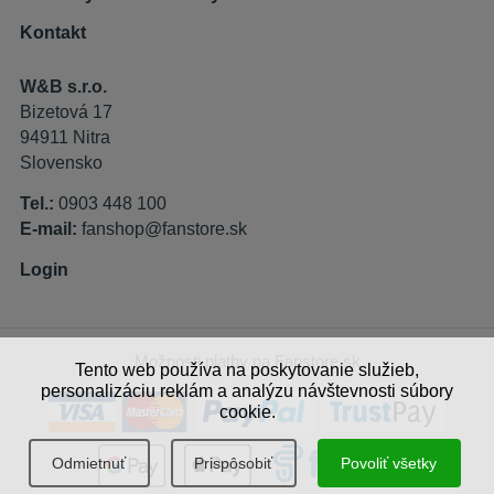
Kontakt
W&B s.r.o.
Bizetová 17
94911 Nitra
Slovensko
Tel.:
0903 448 100
E-mail:
fanshop@fanstore.sk
Login
Možnosti platby na Fanstore.sk
Tento web používa na poskytovanie služieb,
personalizáciu reklám a analýzu návštevnosti súbory
cookie.
Odmietnuť
Prispôsobiť
Povoliť všetky