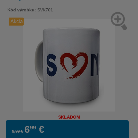
Kód výrobku:
SVK701
Akcia
SKLADOM
6
€
99
9
,
99
€