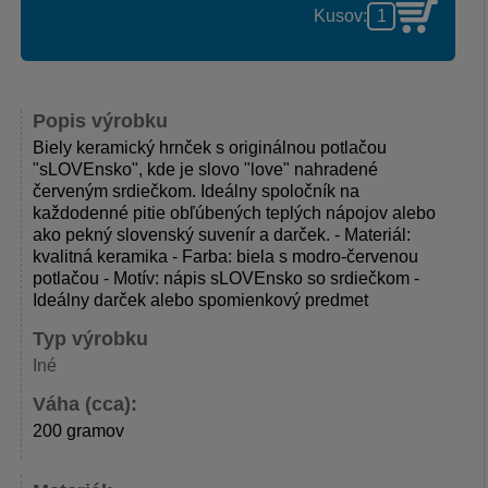
Kusov:
Popis výrobku
Biely keramický hrnček s originálnou potlačou
"sLOVEnsko", kde je slovo "love" nahradené
červeným srdiečkom. Ideálny spoločník na
každodenné pitie obľúbených teplých nápojov alebo
ako pekný slovenský suvenír a darček. - Materiál:
kvalitná keramika - Farba: biela s modro-červenou
potlačou - Motív: nápis sLOVEnsko so srdiečkom -
Ideálny darček alebo spomienkový predmet
Typ výrobku
Iné
Váha (cca):
200 gramov