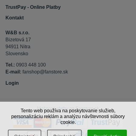
TrustPay - Online Platby
Kontakt
W&B s.r.o.
Bizetová 17
94911 Nitra
Slovensko
Tel.:
0903 448 100
E-mail:
fanshop@fanstore.sk
Login
Možnosti platby na Fanstore.sk
Tento web používa na poskytovanie služieb,
personalizáciu reklám a analýzu návštevnosti súbory
cookie.