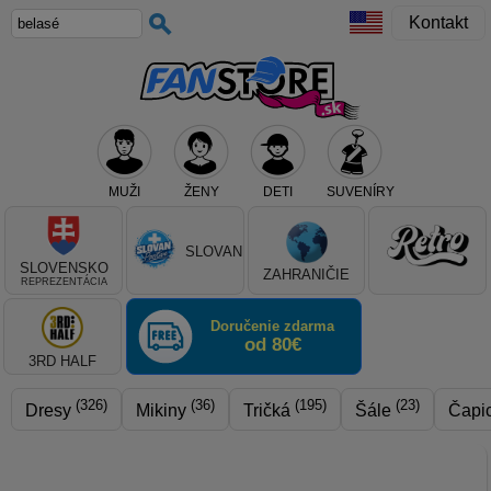
Kontakt
MUŽI
ŽENY
DETI
SUVENÍRY
Teraz vyberte klub, alebo typ výrobku
SLOVAN
SLOVENSKO
ZAHRANIČIE
REPREZENTÁCIA
Doručenie zdarma
od 80€
3RD HALF
(326)
(36)
(195)
(23)
Dresy
Mikiny
Tričká
Šále
Čapi