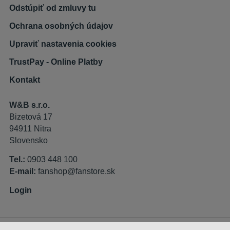
Odstúpiť od zmluvy tu
Ochrana osobných údajov
Upraviť nastavenia cookies
TrustPay - Online Platby
Kontakt
W&B s.r.o.
Bizetová 17
94911 Nitra
Slovensko
Tel.:
0903 448 100
E-mail:
fanshop@fanstore.sk
Login