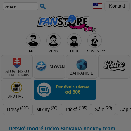
Kontakt
MUŽI
ŽENY
DETI
SUVENÍRY
Teraz vyberte klub, alebo typ výrobku
SLOVAN
SLOVENSKO
ZAHRANIČIE
REPREZENTÁCIA
Doručenie zdarma
od 80€
3RD HALF
(326)
(36)
(195)
(23)
Dresy
Mikiny
Tričká
Šále
Čapi
Detské modré tričko Slovakia hockey team