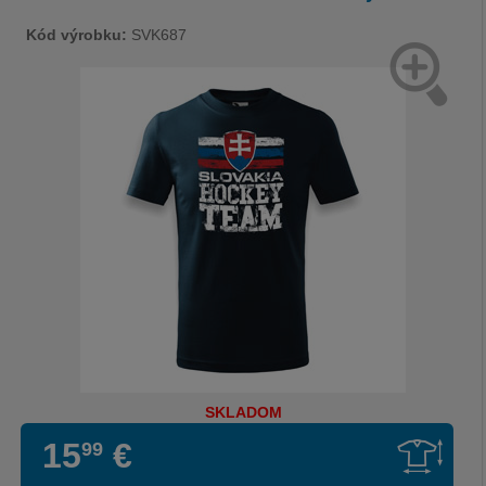
Kód výrobku:
SVK687
SKLADOM
15
€
99