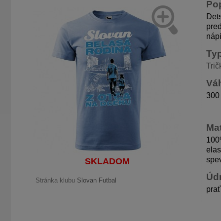
Po
Dets
pred
nápi
Ty
Trič
Váh
300
Mat
100%
elas
spe
SKLADOM
Úd
Stránka klubu
Slovan Futbal
prať