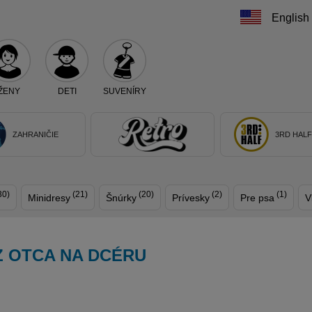
English
ŽENY
DETI
SUVENÍRY
Teraz vyberte klub, alebo typ výrobku
ZAHRANIČIE
3RD HAL
30)
(21)
(20)
(2)
(1)
Minidresy
Šnúrky
Prívesky
Pre psa
V
 Z OTCA NA DCÉRU