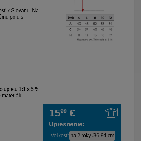
osť k Slovanu. Na
nému polu s
o úpletu 1:1 s 5 %
 materiálu
15
€
99
Upresnenie:
Veľkosť: