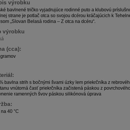
pis výrobku
ké bavlnené tričko vyjadrujúce rodinné puto a klubovú príslušn
nej strane je potlač otca so svojou dcérou kráčajúcich k Tehel
som „Slovan Belasá rodina – Z otca na dcéru“.
p výrobku
ká
a (cca):
 gramov
eriál:
 bavlna strih s bočnými švami úzky lem priekrčníka z rebrovéh
tanu vnútorná časť priekrčníka začistená páskou z povrchového
vnenie ramenných švov páskou silikónová úprava
ržba:
 na 40 °C