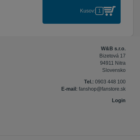
Kusov:
W&B s.r.o.
Bizetová 17
94911 Nitra
Slovensko
Tel.:
0903 448 100
E-mail:
fanshop@fanstore.sk
Login