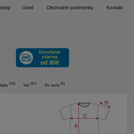
 shop
Úvod
Obchodné podmienky
Kontakt
Doručenie
zdarma
F
od 80€
(16)
(62)
(6)
lajky
Iné
Do auta