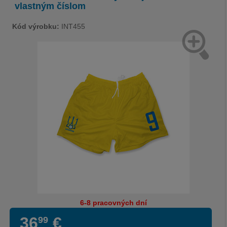
vlastným číslom
Kód výrobku:
INT455
6-8 pracovných dní
36
€
99