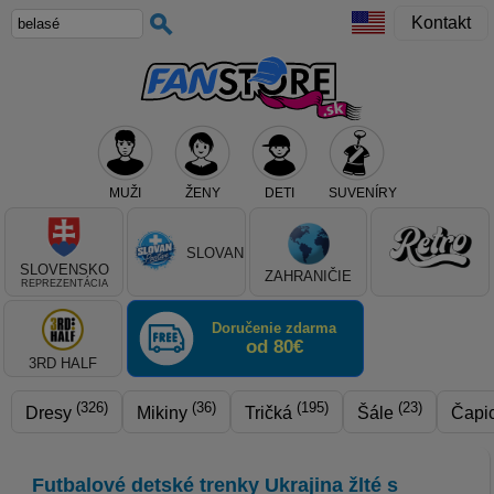
Kontakt
MUŽI
ŽENY
DETI
SUVENÍRY
Teraz vyberte klub, alebo typ výrobku
SLOVAN
SLOVENSKO
ZAHRANIČIE
REPREZENTÁCIA
Doručenie zdarma
od 80€
3RD HALF
(326)
(36)
(195)
(23)
Dresy
Mikiny
Tričká
Šále
Čapi
Futbalové detské trenky Ukrajina žlté s