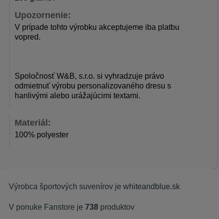
Upozornenie:
V prípade tohto výrobku akceptujeme iba platbu
vopred.
Spoločnosť W&B, s.r.o. si vyhradzuje právo
odmietnuť výrobu personalizovaného dresu s
hanlivými alebo urážajúcimi textami.
Materiál:
100% polyester
Výrobca športových suvenírov je
whiteandblue.sk
V ponuke Fanstore je
738
produktov