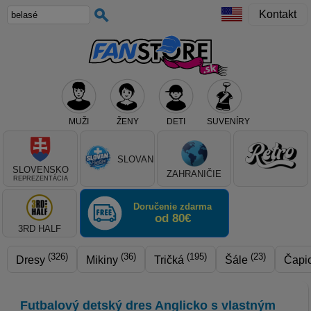
Kontakt
MUŽI
ŽENY
DETI
SUVENÍRY
Teraz vyberte klub, alebo typ výrobku
SLOVAN
SLOVENSKO
ZAHRANIČIE
REPREZENTÁCIA
Doručenie zdarma
od 80€
3RD HALF
(326)
(36)
(195)
(23)
Dresy
Mikiny
Tričká
Šále
Čapi
Futbalový detský dres Anglicko s vlastným