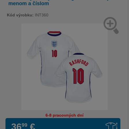
menom a číslom
Kód výrobku:
INT360
6-8 pracovných dní
36
€
99