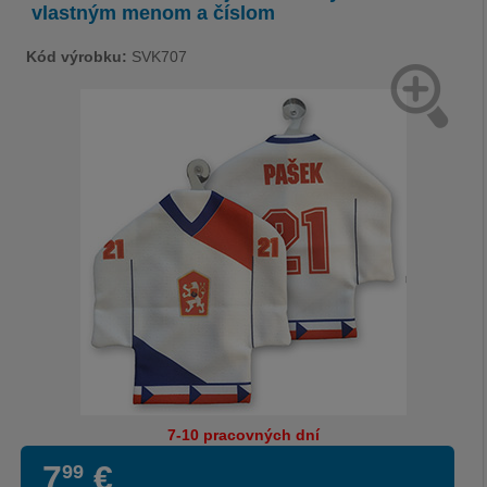
vlastným menom a číslom
Kód výrobku:
SVK707
7-10 pracovných dní
7
€
99