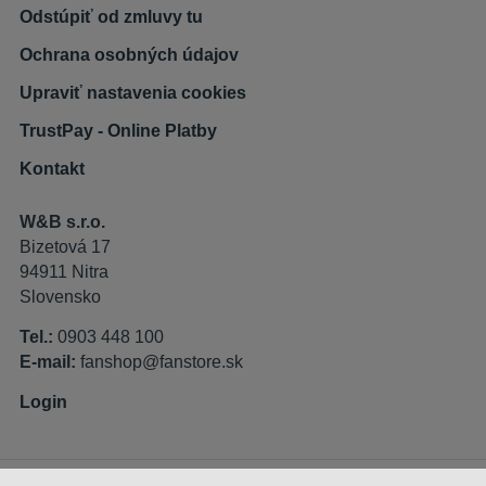
Odstúpiť od zmluvy tu
Ochrana osobných údajov
Upraviť nastavenia cookies
TrustPay - Online Platby
Kontakt
W&B s.r.o.
Bizetová 17
94911 Nitra
Slovensko
Tel.:
0903 448 100
E-mail:
fanshop@fanstore.sk
Login