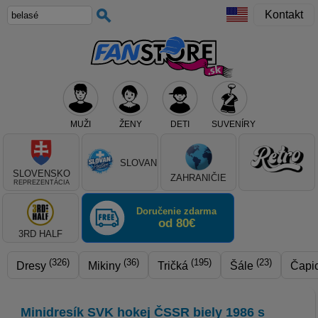
Kontakt
MUŽI
ŽENY
DETI
SUVENÍRY
Teraz vyberte klub, alebo typ výrobku
SLOVAN
SLOVENSKO
ZAHRANIČIE
REPREZENTÁCIA
Doručenie zdarma
od 80€
3RD HALF
(326)
(36)
(195)
(23)
Dresy
Mikiny
Tričká
Šále
Čapi
Minidresík SVK hokej ČSSR biely 1986 s