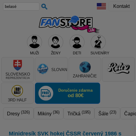
Kontakt
MUŽI
ŽENY
DETI
SUVENÍRY
Teraz vyberte klub, alebo typ výrobku
SLOVAN
SLOVENSKO
ZAHRANIČIE
REPREZENTÁCIA
Doručenie zdarma
od 80€
3RD HALF
(326)
(36)
(195)
(23)
Dresy
Mikiny
Tričká
Šále
Čapi
Minidresík SVK hokej ČSSR červený 1986 s