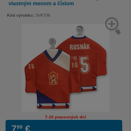
vlastným menom a číslom
Kód výrobku:
SVK706
7-10 pracovných dní
7
€
99