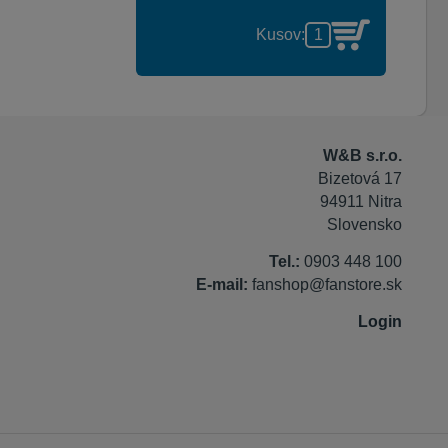
Kusov:
W&B s.r.o.
Bizetová 17
94911 Nitra
Slovensko
Tel.:
0903 448 100
E-mail:
fanshop@fanstore.sk
Login