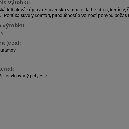
pis výrobku
ká futbalová súprava Slovensko v modrej farbe (dres, trenírky, 
. Ponúka skvelý komfort, priedušnosť a voľnosť pohybu počas h
p výrobku
sy
a (cca):
 gramov
eriál:
% recyklovaný polyester