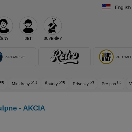
English
ŽENY
DETI
SUVENÍRY
Teraz vyberte klub, alebo typ výrobku
ZAHRANIČIE
3RD HAL
30)
(21)
(20)
(2)
(1)
Minidresy
Šnúrky
Prívesky
Pre psa
V
tulpne - AKCIA