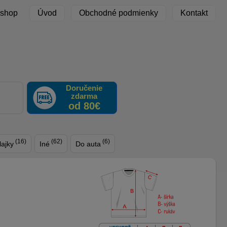
 shop
Úvod
Obchodné podmienky
Kontakt
Doručenie
zdarma
F
od 80€
(16)
(62)
(6)
lajky
Iné
Do auta