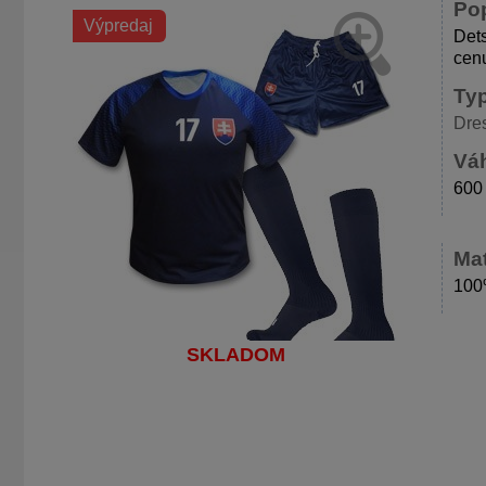
Po
Výpredaj
Dets
cenu
Ty
Dre
Váh
600
Mat
100
SKLADOM