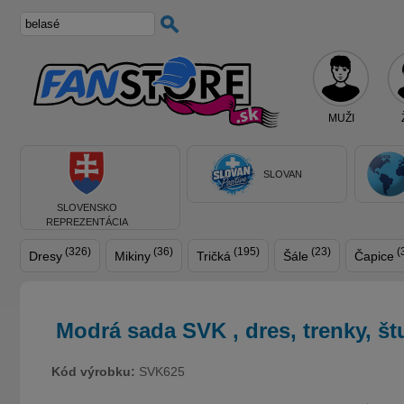
MUŽI
SLOVAN
SLOVENSKO
REPREZENTÁCIA
(326)
(36)
(195)
(23)
(
Dresy
Mikiny
Tričká
Šále
Čapice
Modrá sada SVK , dres, trenky, š
Kód výrobku:
SVK625