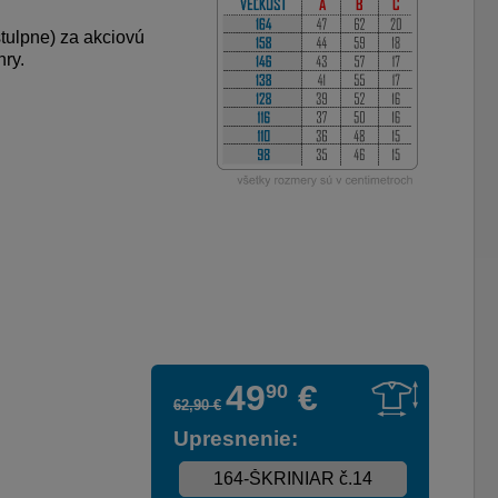
štulpne) za akciovú
ry.
49
€
90
62
,
90
€
Upresnenie: