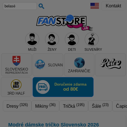
Kontakt
MUŽI
ŽENY
DETI
SUVENÍRY
Teraz vyberte klub, alebo typ výrobku
SLOVAN
SLOVENSKO
ZAHRANIČIE
REPREZENTÁCIA
Doručenie zdarma
od 80€
3RD HALF
(326)
(36)
(195)
(23)
Dresy
Mikiny
Tričká
Šále
Čapi
Modré dámske tričko Slovensko 2026