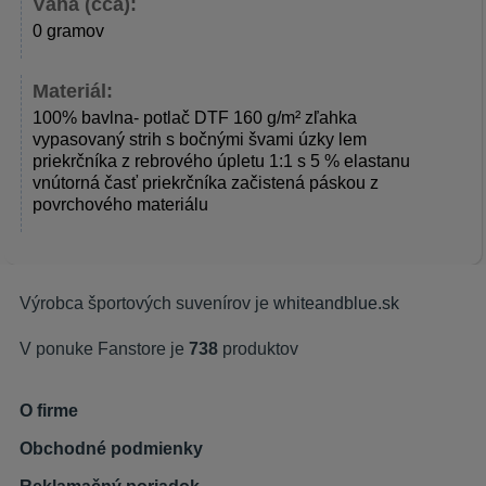
Váha (cca):
0 gramov
Materiál:
100% bavlna- potlač DTF 160 g/m² zľahka
vypasovaný strih s bočnými švami úzky lem
priekrčníka z rebrového úpletu 1:1 s 5 % elastanu
vnútorná časť priekrčníka začistená páskou z
povrchového materiálu
Výrobca športových suvenírov je
whiteandblue.sk
V ponuke Fanstore je
738
produktov
O firme
Obchodné podmienky