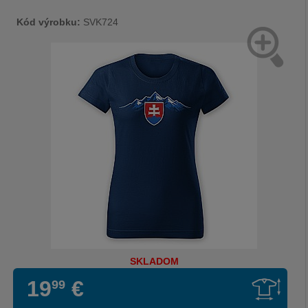
Kód výrobku:
SVK724
SKLADOM
19
€
99