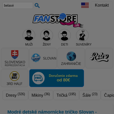
Kontakt
MUŽI
ŽENY
DETI
SUVENÍRY
Teraz vyberte klub, alebo typ výrobku
SLOVAN
SLOVENSKO
ZAHRANIČIE
REPREZENTÁCIA
Doručenie zdarma
od 80€
3RD HALF
(326)
(36)
(195)
(23)
Dresy
Mikiny
Tričká
Šále
Čapi
Modré detské námornícke tričko Slovan -