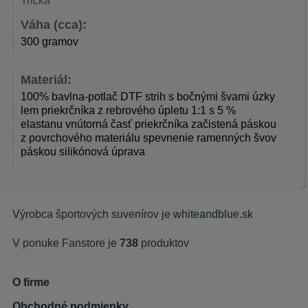
Tričká
Váha (cca):
300 gramov
Materiál:
100% bavlna-potlač DTF strih s bočnými švami úzky
lem priekrčníka z rebrového úpletu 1:1 s 5 %
elastanu vnútorná časť priekrčníka začistená páskou
z povrchového materiálu spevnenie ramenných švov
páskou silikónová úprava
Výrobca športových suvenírov je
whiteandblue.sk
V ponuke Fanstore je
738
produktov
O firme
Obchodné podmienky