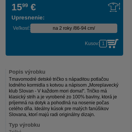
15
€
99
Upresnenie:
Veľkosť:
Kusov:
Popis výrobku
Tmavomodré detské tričko s nápaditou potlačou
lodného kormidla s kotvou a nápisom „Moreplavecký
klub Slovan - V každom mori doma!“. Tričko má
klasický strih a je vyrobené zo 100% bavlny, ktorá je
príjemná na dotyk a pohodlná na nosenie počas
celého dňa. Ideálny kúsok pre malých fanúšikov
Slovana, ktorí majú radi originálny dizajn.
Typ výrobku