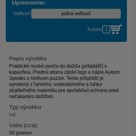
Upresnenie:
Veľkosť:
Kusov:
Popis výrobku
Praktické modré pončo do dažďa (pršiplášť) s
kapucňou. Prednú stranu zdobí logo a nápis Autism
Speaks s motívom puzzle. Tento pršiplášť je
vyrobený z ľahkého, vodeodolného a ľahko
zbaliteľného materiálu pre spoľahlivú ochranu pred
nečakaným dažďom.
Typ výrobku
Iné
Váha (cca):
50 gramov