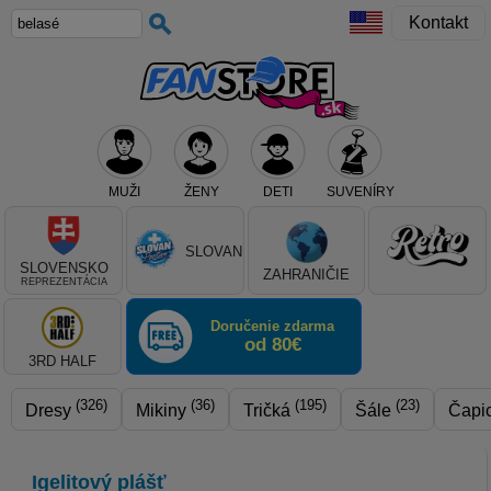
Kontakt
MUŽI
ŽENY
DETI
SUVENÍRY
Teraz vyberte klub, alebo typ výrobku
SLOVAN
SLOVENSKO
ZAHRANIČIE
REPREZENTÁCIA
Doručenie zdarma
od 80€
3RD HALF
(326)
(36)
(195)
(23)
Dresy
Mikiny
Tričká
Šále
Čapi
Igelitový plášť