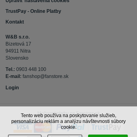
Upraviť nastavenia cookies
TrustPay - Online Platby
Kontakt
W&B s.r.o.
Bizetová 17
94911 Nitra
Slovensko
Tel.:
0903 448 100
E-mail:
fanshop@fanstore.sk
Login
Možnosti platby na Fanstore.sk
Tento web používa na poskytovanie služieb,
personalizáciu reklám a analýzu návštevnosti súbory
cookie.