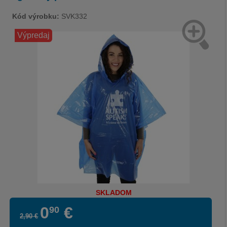
Kód výrobku:
SVK332
Výpredaj
SKLADOM
0
€
90
2
,
90
€