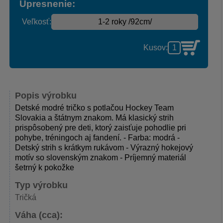
Upresnenie:
Veľkosť:
Kusov:
Popis výrobku
Detské modré tričko s potlačou Hockey Team
Slovakia a štátnym znakom. Má klasický strih
prispôsobený pre deti, ktorý zaisťuje pohodlie pri
pohybe, tréningoch aj fandení. - Farba: modrá -
Detský strih s krátkym rukávom - Výrazný hokejový
motív so slovenským znakom - Príjemný materiál
šetrný k pokožke
Typ výrobku
Tričká
Váha (cca):