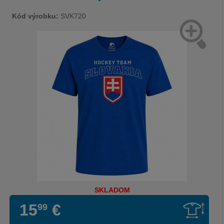
Kód výrobku:
SVK720
SKLADOM
15
€
99