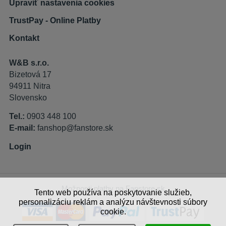
Upraviť nastavenia cookies
TrustPay - Online Platby
Kontakt
W&B s.r.o.
Bizetová 17
94911 Nitra
Slovensko
Tel.:
0903 448 100
E-mail:
fanshop@fanstore.sk
Login
Možnosti platby na Fanstore.sk
Tento web používa na poskytovanie služieb,
personalizáciu reklám a analýzu návštevnosti súbory
cookie.