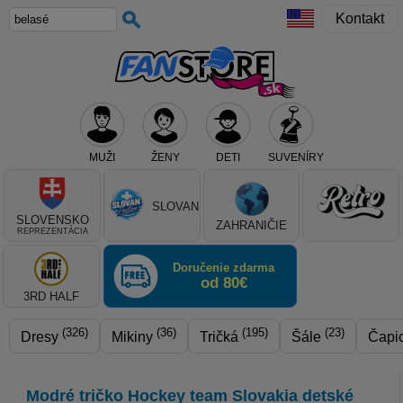
Kontakt
MUŽI
ŽENY
DETI
SUVENÍRY
Teraz vyberte klub, alebo typ výrobku
SLOVAN
SLOVENSKO
ZAHRANIČIE
REPREZENTÁCIA
Doručenie zdarma
od 80€
3RD HALF
(326)
(36)
(195)
(23)
Dresy
Mikiny
Tričká
Šále
Čapi
Modré tričko Hockey team Slovakia detské