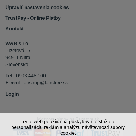
Upraviť nastavenia cookies
TrustPay - Online Platby
Kontakt
W&B s.r.o.
Bizetová 17
94911 Nitra
Slovensko
Tel.:
0903 448 100
E-mail:
fanshop@fanstore.sk
Login
Možnosti platby na Fanstore.sk
Tento web používa na poskytovanie služieb,
personalizáciu reklám a analýzu návštevnosti súbory
cookie.