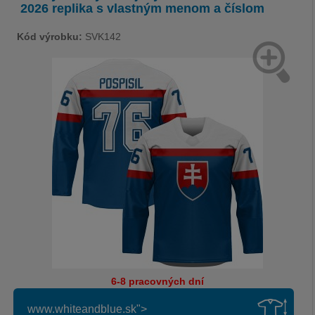
2026 replika s vlastným menom a číslom
Kód výrobku:
SVK142
6-8 pracovných dní
www.whiteandblue.sk">