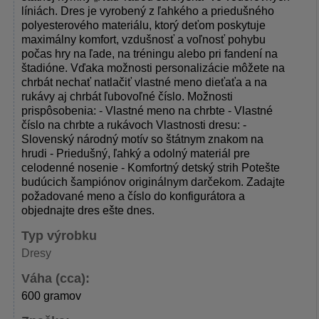
líniách. Dres je vyrobený z ľahkého a priedušného
polyesterového materiálu, ktorý deťom poskytuje
maximálny komfort, vzdušnosť a voľnosť pohybu
počas hry na ľade, na tréningu alebo pri fandení na
štadióne. Vďaka možnosti personalizácie môžete na
chrbát nechať natlačiť vlastné meno dieťaťa a na
rukávy aj chrbát ľubovoľné číslo. Možnosti
prispôsobenia: - Vlastné meno na chrbte - Vlastné
číslo na chrbte a rukávoch Vlastnosti dresu: -
Slovenský národný motív so štátnym znakom na
hrudi - Priedušný, ľahký a odolný materiál pre
celodenné nosenie - Komfortný detský strih Potešte
budúcich šampiónov originálnym darčekom. Zadajte
požadované meno a číslo do konfigurátora a
objednajte dres ešte dnes.
Typ výrobku
Dresy
Váha (cca):
600 gramov