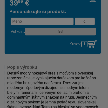
39
€
99
Personalizujte si produkt:
Veľkosť:
Kusov:
Popis výrobku
Detský modrý hokejový dres s motívom slovenskej
reprezentácie je vynikajúcim darčekom pre každého
mladého hokejového nadšenca. Dres zaujme
moderným športovým dizajnom s modrým telom,
bielymi ramenami, červeným deliacim pruhom a
dominantným štátnym znakom na hrudi. Jedinečným
dizajnovým prvkom je jemná potlač textu slovenskej
štátnej hymny „Nad Tatrou sa blýska“ vo vodorovných