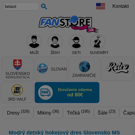
Kontakt
MUŽI
ŽENY
DETI
SUVENÍRY
Teraz vyberte klub, alebo typ výrobku
SLOVAN
SLOVENSKO
ZAHRANIČIE
REPREZENTÁCIA
Doručenie zdarma
od 80€
3RD HALF
(326)
(36)
(195)
(23)
Dresy
Mikiny
Tričká
Šále
Čapi
Modrý detský hokejový dres Slovensko MS