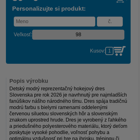
Personalizujte si produkt:
Veľkosť:
Kusov:
Popis výrobku
Detský modrý reprezentačný hokejový dres
Slovenska pre rok 2026 je navrhnutý pre najmladších
fanúšikov nášho národného tímu. Dres spája tradičnú
modrú farbu s bielymi ramenami oddelenými
červenou siluetou slovenských hôr a slovenským
znakom uprostred hrude. Dres je vyrobený z ľahkého
a priedušného polyesterového materiálu, ktorý deťom
poskytuje vysoké pohodlie, voľnosť pohybu a
optimálnu vzdušnosť pri hre na ihrisku, tréningu či