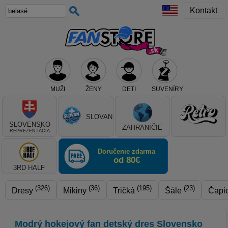
Kontakt
MUŽI
ŽENY
DETI
SUVENÍRY
Teraz vyberte klub, alebo typ výrobku
SLOVAN
SLOVENSKO
ZAHRANIČIE
REPREZENTÁCIA
Doručenie zdarma
od 80€
3RD HALF
(326)
(36)
(195)
(23)
Dresy
Mikiny
Tričká
Šále
Čapi
Modrý hokejový fan detský dres Slovensko