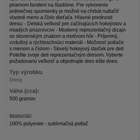
priamom fandení na štadióne. Pre vytvorenie
jedinečnej spomienky je možné na chrbát natlačiť
vlastné meno a číslo dieťaťa. Hlavné prednosti
dresu: - Detská veľkosť pre začínajúcich hokejistov a
mladých priaznivcov - Moderný reprezentačný dizajn
so slovenským znakom a motívom hôr - Príjemný,
vzdušný a rýchloschnúci materiál - Možnosť potlače
s menom a číslom - Skvelý hokejový darček pre deti
Potešte svoje deti reprezentačným dresom. Vyberte
požadovanú veľkosť a objednajte dres ešte dnes.
Typ výrobku
Dresy
Váha (cca):
500 gramov
Materiál:
100% polyester - sublimačná potlač