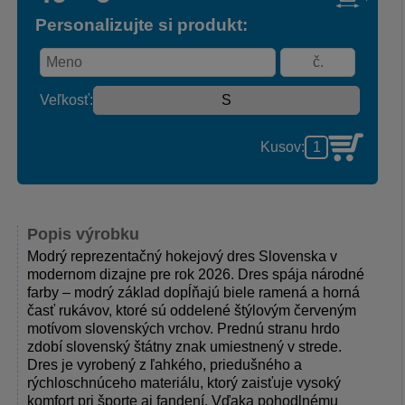
Personalizujte si produkt:
Veľkosť:
Kusov:
Popis výrobku
Modrý reprezentačný hokejový dres Slovenska v
modernom dizajne pre rok 2026. Dres spája národné
farby – modrý základ dopĺňajú biele ramená a horná
časť rukávov, ktoré sú oddelené štýlovým červeným
motívom slovenských vrchov. Prednú stranu hrdo
zdobí slovenský štátny znak umiestnený v strede.
Dres je vyrobený z ľahkého, priedušného a
rýchloschnúceho materiálu, ktorý zaisťuje vysoký
komfort pri športe aj fandení. Vďaka pohodlnému