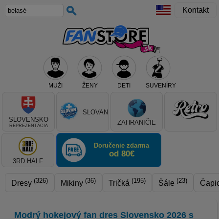
Kontakt
MUŽI
ŽENY
DETI
SUVENÍRY
Teraz vyberte klub, alebo typ výrobku
SLOVAN
SLOVENSKO
ZAHRANIČIE
REPREZENTÁCIA
Doručenie zdarma
od 80€
3RD HALF
(326)
(36)
(195)
(23)
Dresy
Mikiny
Tričká
Šále
Čapi
Modrý hokejový fan dres Slovensko 2026 s