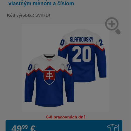
vlastným menom a číslom
Kód výrobku:
SVK714
6-8 pracovných dní
49
€
99