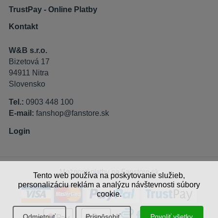
TrustPay - Online Platby
Kontakt
W&B s.r.o.
Bizetová 17
94911 Nitra
Slovensko
Tel.:
0903 448 100
E-mail:
fanshop@fanstore.sk
Login
Možnosti platby na Fanstore.sk
Tento web používa na poskytovanie služieb,
personalizáciu reklám a analýzu návštevnosti súbory
cookie.
Odmietnuť
Prispôsobiť
Povoliť všetky