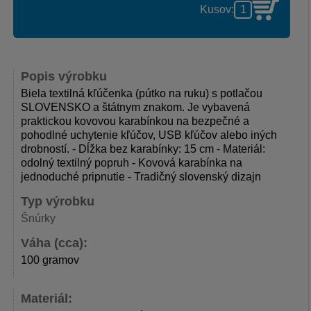
Kusov:
Popis výrobku
Biela textilná kľúčenka (pútko na ruku) s potlačou
SLOVENSKO a štátnym znakom. Je vybavená
praktickou kovovou karabínkou na bezpečné a
pohodlné uchytenie kľúčov, USB kľúčov alebo iných
drobností. - Dĺžka bez karabínky: 15 cm - Materiál:
odolný textilný popruh - Kovová karabínka na
jednoduché pripnutie - Tradičný slovenský dizajn
Typ výrobku
Šnúrky
Váha (cca):
100 gramov
Materiál: