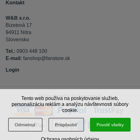
Kontakt
W&B s.r.o.
Bizetová 17
94911 Nitra
Slovensko
Tel.:
0903 448 100
E-mail:
fanshop@fanstore.sk
Login
Možnosti platby na Fanstore.sk
Tento web používa na poskytovanie služieb,
personalizáciu reklám a analýzu návštevnosti súbory
cookie.
Odmietnuť
Prispôsobiť
Povoliť všetky
Ochrana osobných údajov