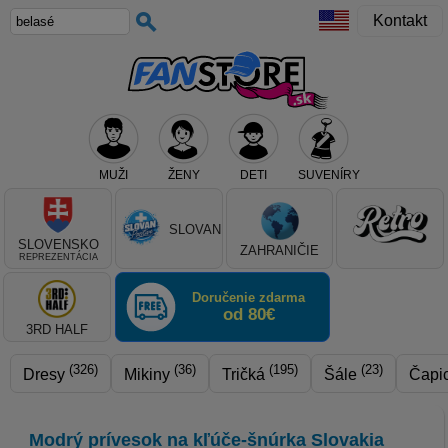
Kontakt
MUŽI
ŽENY
DETI
SUVENÍRY
Teraz vyberte klub, alebo typ výrobku
SLOVAN
SLOVENSKO
ZAHRANIČIE
REPREZENTÁCIA
Doručenie zdarma
od 80€
3RD HALF
(326)
(36)
(195)
(23)
Dresy
Mikiny
Tričká
Šále
Čapi
Modrý prívesok na kľúče-šnúrka Slovakia