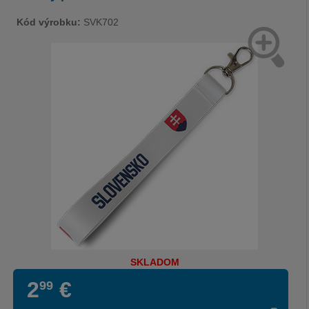
Kód výrobku:
SVK702
SKLADOM
2
€
99