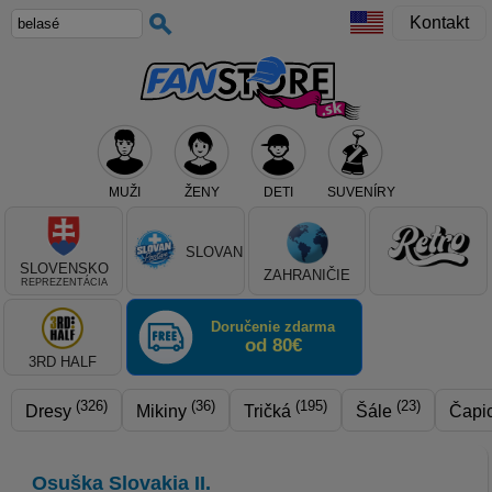
Kontakt
MUŽI
ŽENY
DETI
SUVENÍRY
Teraz vyberte klub, alebo typ výrobku
SLOVAN
SLOVENSKO
ZAHRANIČIE
REPREZENTÁCIA
Doručenie zdarma
od 80€
3RD HALF
(326)
(36)
(195)
(23)
Dresy
Mikiny
Tričká
Šále
Čapi
Osuška Slovakia II.