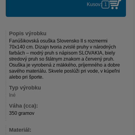
Kusov:
Popis výrobku
Fanúšikovská osuška Slovensko II s rozmermi
70x140 cm. Dizajn tvoria zvislé pruhy v národných
farbách – modrý pruh s nápisom SLOVAKIA, biely
stredový pruh so štátnym znakom a červený pruh.
Osuška je vyrobená z mäkkého, príjemného a dobre
savého materiálu. Skvele poslúži pri vode, v kúpeľni
alebo pri športe.
Typ výrobku
Iné
Váha (cca):
350 gramov
Materiál: