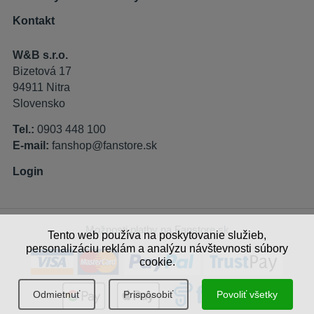
Kontakt
W&B s.r.o.
Bizetová 17
94911 Nitra
Slovensko
Tel.:
0903 448 100
E-mail:
fanshop@fanstore.sk
Login
Možnosti platby na Fanstore.sk
Tento web používa na poskytovanie služieb,
personalizáciu reklám a analýzu návštevnosti súbory
cookie.
Odmietnuť
Prispôsobiť
Povoliť všetky