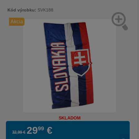
Kód výrobku:
SVK188
Akcia
SKLADOM
29
€
99
32
,
99
€