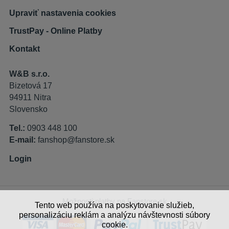
Upraviť nastavenia cookies
TrustPay - Online Platby
Kontakt
W&B s.r.o.
Bizetová 17
94911 Nitra
Slovensko
Tel.:
0903 448 100
E-mail:
fanshop@fanstore.sk
Login
Možnosti platby na Fanstore.sk
Tento web používa na poskytovanie služieb,
personalizáciu reklám a analýzu návštevnosti súbory
cookie.