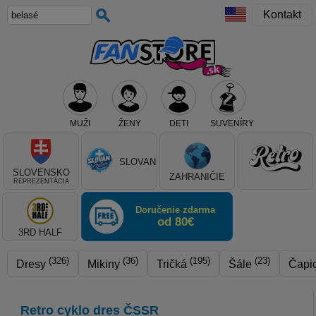
Kontakt
MUŽI
ŽENY
DETI
SUVENÍRY
Teraz vyberte klub, alebo typ výrobku
SLOVAN
SLOVENSKO
ZAHRANIČIE
REPREZENTÁCIA
Doručenie zdarma
od 80€
3RD HALF
(326)
(36)
(195)
(23)
Dresy
Mikiny
Tričká
Šále
Čapi
Retro cyklo dres ČSSR