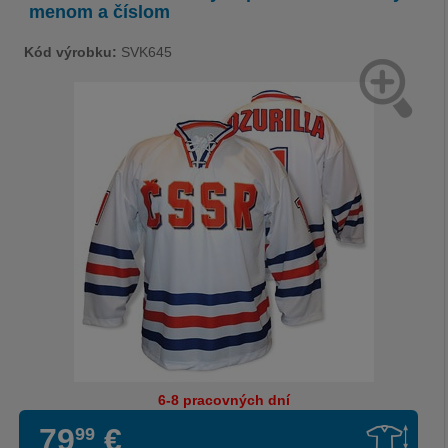
menom a číslom
Kód výrobku:
SVK645
6-8 pracovných dní
79
€
99