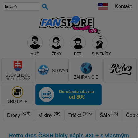
Kontakt
MUŽI
ŽENY
DETI
SUVENÍRY
Teraz vyberte klub, alebo typ výrobku
SLOVAN
SLOVENSKO
ZAHRANIČIE
REPREZENTÁCIA
Doručenie zdarma
od 80€
3RD HALF
(326)
(36)
(195)
(23)
Dresy
Mikiny
Tričká
Šále
Čapi
Retro dres ČSSR biely nápis 4XL+ s vlastným