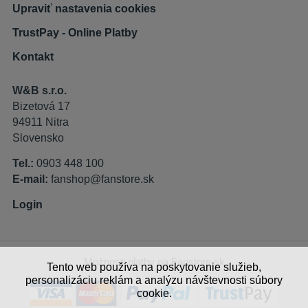
Upraviť nastavenia cookies
TrustPay - Online Platby
Kontakt
W&B s.r.o.
Bizetová 17
94911 Nitra
Slovensko
Tel.:
0903 448 100
E-mail:
fanshop@fanstore.sk
Login
Možnosti platby na Fanstore.sk
Tento web používa na poskytovanie služieb,
personalizáciu reklám a analýzu návštevnosti súbory
cookie.