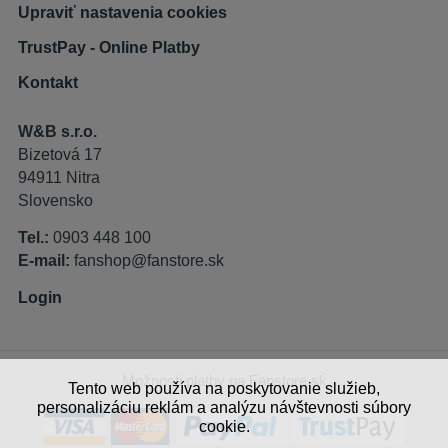
Upraviť nastavenia cookies
TrustPay - Online Platby
Kontakt
W&B s.r.o.
Bizetová 17
94911 Nitra
Slovensko
Tel.:
0903 448 100
E-mail:
fanshop@fanstore.sk
Login
Možnosti platby na Fanstore.sk
Tento web používa na poskytovanie služieb,
personalizáciu reklám a analýzu návštevnosti súbory
cookie.