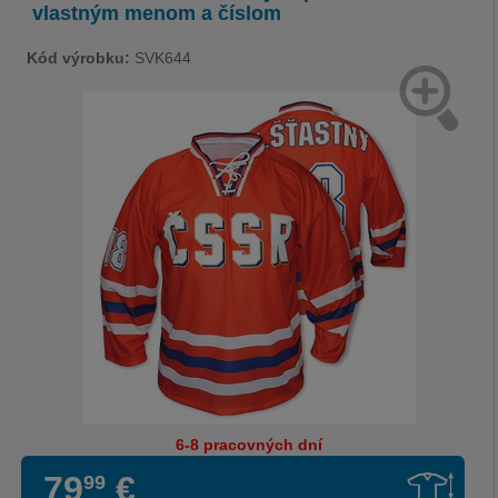
vlastným menom a číslom
Kód výrobku:
SVK644
6-8 pracovných dní
79
€
99