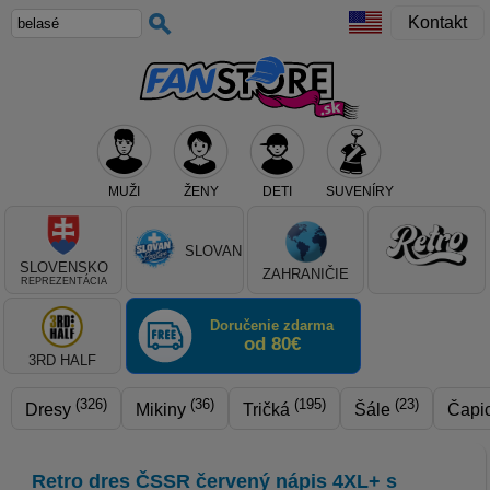
Kontakt
MUŽI
ŽENY
DETI
SUVENÍRY
Teraz vyberte klub, alebo typ výrobku
SLOVAN
SLOVENSKO
ZAHRANIČIE
REPREZENTÁCIA
Doručenie zdarma
od 80€
3RD HALF
(326)
(36)
(195)
(23)
Dresy
Mikiny
Tričká
Šále
Čapi
Retro dres ČSSR červený nápis 4XL+ s