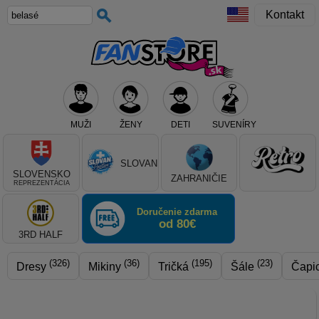
Kontakt
MUŽI
ŽENY
DETI
SUVENÍRY
Teraz vyberte klub, alebo typ výrobku
SLOVAN
SLOVENSKO
ZAHRANIČIE
REPREZENTÁCIA
Doručenie zdarma
od 80€
3RD HALF
(326)
(36)
(195)
(23)
Dresy
Mikiny
Tričká
Šále
Čapi