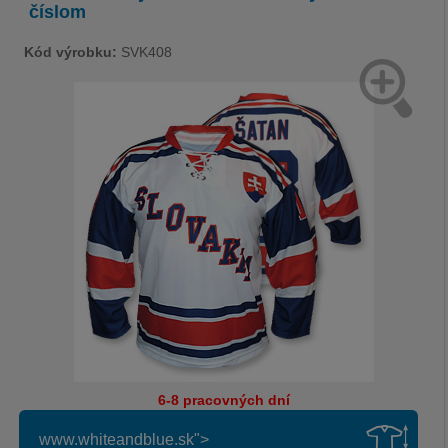
číslom
Kód výrobku:
SVK408
6-8 pracovných dní
www.whiteandblue.sk">