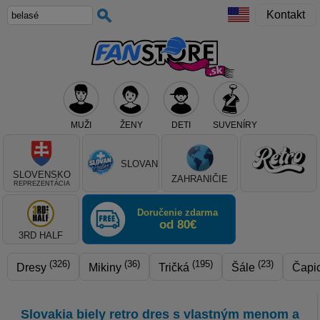
Kontakt
MUŽI
ŽENY
DETI
SUVENÍRY
Teraz vyberte klub, alebo typ výrobku
SLOVAN
SLOVENSKO
ZAHRANIČIE
REPREZENTÁCIA
Doručenie zdarma
od 80€
3RD HALF
(326)
(36)
(195)
(23)
Dresy
Mikiny
Tričká
Šále
Čapi
Slovakia biely retro dres s vlastným menom a