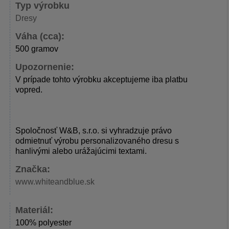
Typ výrobku
Dresy
Váha (cca):
500 gramov
Upozornenie:
V prípade tohto výrobku akceptujeme iba platbu
vopred.
Spoločnosť W&B, s.r.o. si vyhradzuje právo
odmietnuť výrobu personalizovaného dresu s
hanlivými alebo urážajúcimi textami.
Značka:
www.whiteandblue.sk
Materiál:
100% polyester