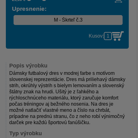
Upresnenie:
Kusov:
Popis výrobku
Dámsky futbalový dres v modrej farbe s motívom
slovenskej reprezentácie. Dres má priliehavý dámsky
strih, okrúhly výstrih s bielym lemovaním a slovenský
štátny znak na hrudi. Ušitý je z ľahkého a
rýchloschnúceho materiálu, ktorý zaručuje komfort
počas tréningov aj bežného nosenia. Na dres je
možné natlačiť vlastné meno a číslo na chrbát,
prípadne na prednú stranu, čo z neho robí výnimočný
darček pre každú športovú fanúšičku.
Typ výrobku