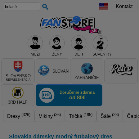
Kontakt
MUŽI
ŽENY
DETI
SUVENÍRY
Teraz vyberte klub, alebo typ výrobku
SLOVAN
SLOVENSKO
ZAHRANIČIE
REPREZENTÁCIA
Doručenie zdarma
od 80€
3RD HALF
(326)
(36)
(195)
(23)
Dresy
Mikiny
Tričká
Šále
Čapi
Slovakia dámsky modrý futbalový dres