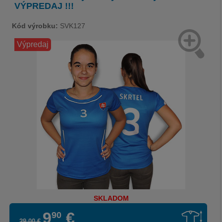
VÝPREDAJ !!!
Kód výrobku:
SVK127
Výpredaj
SKLADOM
9
€
90
29
,
00
€