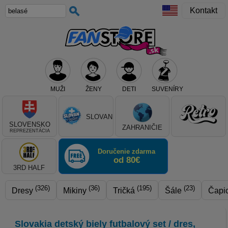
Kontakt
MUŽI
ŽENY
DETI
SUVENÍRY
Teraz vyberte klub, alebo typ výrobku
SLOVAN
SLOVENSKO
ZAHRANIČIE
REPREZENTÁCIA
Doručenie zdarma
od 80€
3RD HALF
(326)
(36)
(195)
(23)
Dresy
Mikiny
Tričká
Šále
Čapi
Slovakia detský biely futbalový set / dres,