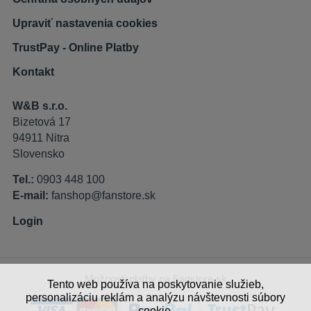
Upraviť nastavenia cookies
TrustPay - Online Platby
Kontakt
W&B s.r.o.
Bizetová 17
94911 Nitra
Slovensko
Tel.:
0903 448 100
E-mail:
fanshop@fanstore.sk
Login
Možnosti platby na Fanstore.sk
Tento web používa na poskytovanie služieb,
personalizáciu reklám a analýzu návštevnosti súbory
cookie.