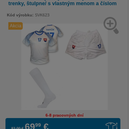
trenky, štulpne/ s vlastným menom a číslom
Kód výrobku:
SVK623
Akcia
6-8 pracovných dní
69
€
99
83
,
00
€