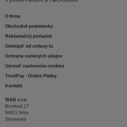
V ponuke Fanstore je
738
produktov
O firme
Obchodné podmienky
Reklamačný poriadok
Odstúpiť od zmluvy tu
Ochrana osobných údajov
Upraviť nastavenia cookies
TrustPay - Online Platby
Kontakt
W&B s.r.o.
Bizetová 17
94911 Nitra
Slovensko