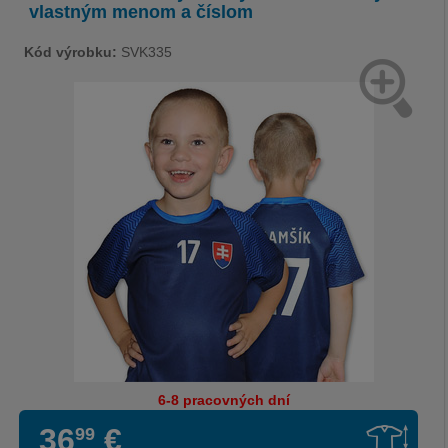
vlastným menom a číslom
Kód výrobku:
SVK335
6-8 pracovných dní
36
€
99