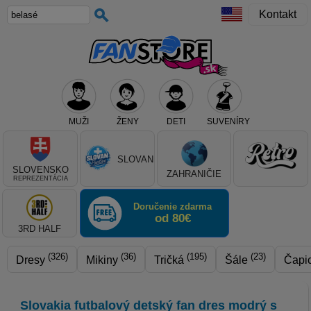
Kontakt
MUŽI
ŽENY
DETI
SUVENÍRY
Teraz vyberte klub, alebo typ výrobku
SLOVAN
SLOVENSKO
ZAHRANIČIE
REPREZENTÁCIA
Doručenie zdarma
od 80€
3RD HALF
(326)
(36)
(195)
(23)
Dresy
Mikiny
Tričká
Šále
Čapi
Slovakia futbalový detský fan dres modrý s