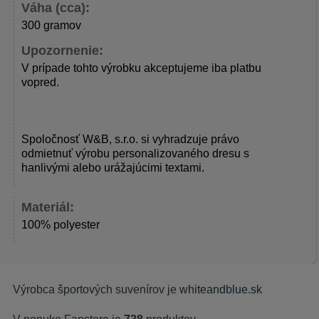
Váha (cca):
300 gramov
Upozornenie:
V prípade tohto výrobku akceptujeme iba platbu
vopred.
Spoločnosť W&B, s.r.o. si vyhradzuje právo
odmietnuť výrobu personalizovaného dresu s
hanlivými alebo urážajúcimi textami.
Materiál:
100% polyester
Výrobca športových suvenírov je
whiteandblue.sk