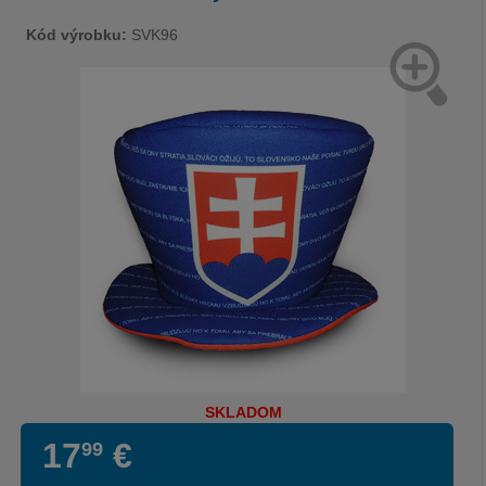
Kód výrobku:
SVK96
SKLADOM
17
€
99