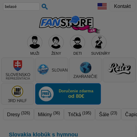
Kontakt
MUŽI
ŽENY
DETI
SUVENÍRY
Teraz vyberte klub, alebo typ výrobku
SLOVAN
SLOVENSKO
ZAHRANIČIE
REPREZENTÁCIA
Doručenie zdarma
od 80€
3RD HALF
(326)
(36)
(195)
(23)
Dresy
Mikiny
Tričká
Šále
Čapi
Slovakia klobúk s hymnou