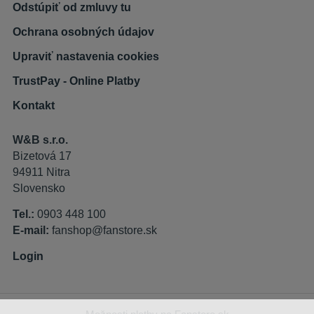
Odstúpiť od zmluvy tu
Ochrana osobných údajov
Upraviť nastavenia cookies
TrustPay - Online Platby
Kontakt
W&B s.r.o.
Bizetová 17
94911 Nitra
Slovensko
Tel.:
0903 448 100
E-mail:
fanshop@fanstore.sk
Login