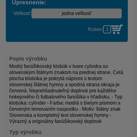
Upresnenie:
Veľkosť:
Kusov:
Popis výrobku
Modrý fanúšikovský klobúk v tvare cylindra so
slovenským štátnym znakom na prednej strane. Celá
plocha klobúka je pokrytá nápismi s textom
slovenskej štátnej hymny a spodná strana okraja je
červená. Neprehliadnuteľný doplnok pre každého
hokejového či futbalového fanúšika v hľadisku. - Typ
klobúka: cylinder - Farba: modrá s bielym písmom a
červeným lemovaním naspodku - Motív: štátny znak
Slovenska a kompletný text slovenskej hymny -
Výrazný a originálny fanúšikovský doplnok
Typ výrobku