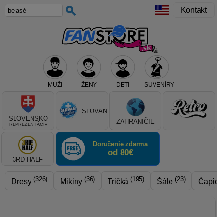
Kontakt
MUŽI
ŽENY
DETI
SUVENÍRY
Teraz vyberte klub, alebo typ výrobku
SLOVAN
SLOVENSKO
ZAHRANIČIE
REPREZENTÁCIA
Doručenie zdarma
od 80€
3RD HALF
(326)
(36)
(195)
(23)
Dresy
Mikiny
Tričká
Šále
Čapi