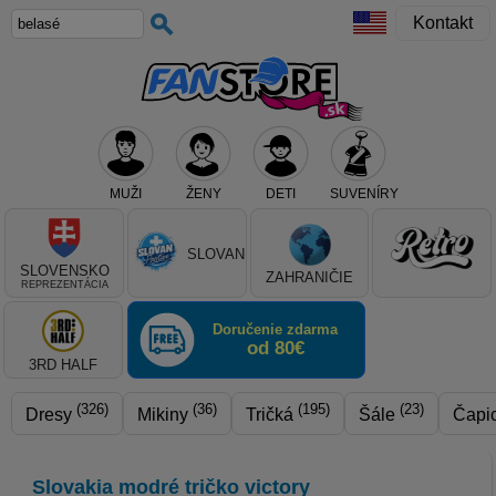
Kontakt
MUŽI
ŽENY
DETI
SUVENÍRY
Teraz vyberte klub, alebo typ výrobku
SLOVAN
SLOVENSKO
ZAHRANIČIE
REPREZENTÁCIA
Doručenie zdarma
od 80€
3RD HALF
(326)
(36)
(195)
(23)
Dresy
Mikiny
Tričká
Šále
Čapi
Slovakia modré tričko victory