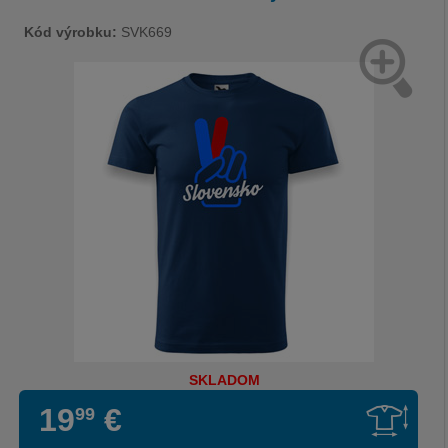
Kód výrobku:
SVK669
SKLADOM
19
€
99