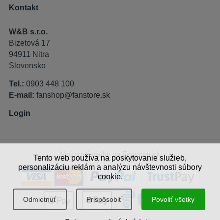
Kontakt
W&B s.r.o.
Bizetová 17
94911 Nitra
Slovensko
Tel.:
0903 448 100
E-mail:
fanshop@fanstore.sk
Login
Možnosti platby na Fanstore.sk
Tento web používa na poskytovanie služieb,
personalizáciu reklám a analýzu návštevnosti súbory
cookie.
Odmietnuť
Prispôsobiť
Povoliť všetky