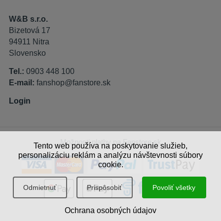
W&B s.r.o.
Bizetová 17
94911 Nitra
Slovensko
Tel.:
0903 448 100
E-mail:
fanshop@fanstore.sk
Login
Možnosti platby na Fanstore.sk
Tento web používa na poskytovanie služieb,
personalizáciu reklám a analýzu návštevnosti súbory
cookie.
Odmietnuť
Prispôsobiť
Povoliť všetky
Ochrana osobných údajov