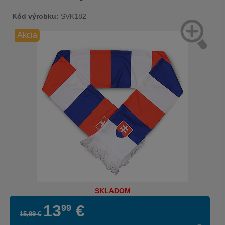
Kód výrobku:
SVK182
Akcia
SKLADOM
13
€
99
15
,
99
€