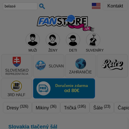
Kontakt
MUŽI
ŽENY
DETI
SUVENÍRY
Teraz vyberte klub, alebo typ výrobku
SLOVAN
SLOVENSKO
ZAHRANIČIE
REPREZENTÁCIA
Doručenie zdarma
od 80€
3RD HALF
(326)
(36)
(195)
(23)
Dresy
Mikiny
Tričká
Šále
Čapi
Slovakia tlačený šál