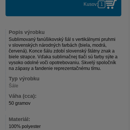
Kusov:
Popis výrobku
Sublimovaný fanúšikovský šál s vertikálnymi pruhmi
v slovenských národných farbách (biela, modrá,
červená). Konce šálu zdobí slovenský štátny znak a
biele strapce. Vďaka sublimačnej tlači sú farby sýte a
vysoko odolné voči opotrebovaniu. Skvelý spoločník
na zápasy a fandenie reprezentačnému tímu.
Typ výrobku
Šále
Váha (cca):
50 gramov
Materiál:
100% polyester