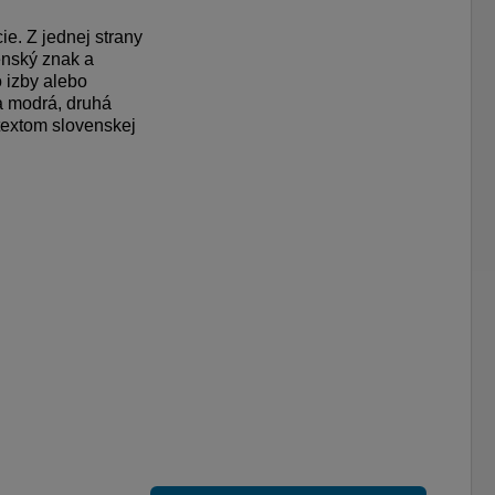
e. Z jednej strany
enský znak a
 izby alebo
na modrá, druhá
textom slovenskej