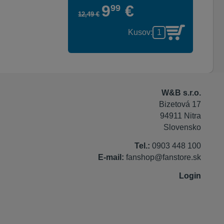
9
€
99
12
,
49
€
Kusov:
W&B s.r.o.
Bizetová 17
94911 Nitra
Slovensko
Tel.:
0903 448 100
E-mail:
fanshop@fanstore.sk
Login