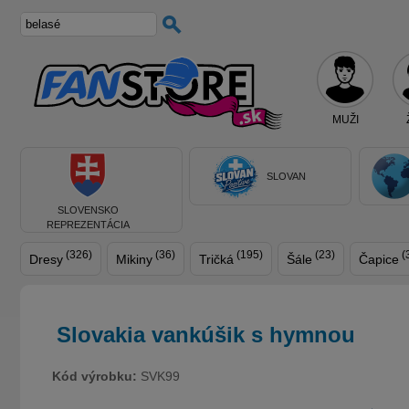
MUŽI
SLOVAN
SLOVENSKO
REPREZENTÁCIA
(326)
(36)
(195)
(23)
(
Dresy
Mikiny
Tričká
Šále
Čapice
Slovakia vankúšik s hymnou
Kód výrobku:
SVK99