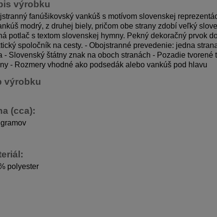
pis výrobku
stranný fanúšikovský vankúš s motívom slovenskej reprezentáci
ankúš modrý, z druhej biely, pričom obe strany zdobí veľký slov
á potlač s textom slovenskej hymny. Pekný dekoračný prvok do
tický spoločník na cesty. - Obojstranné prevedenie: jedna stra
a - Slovenský štátny znak na oboch stranách - Pozadie tvorené 
ny - Rozmery vhodné ako podsedák alebo vankúš pod hlavu
p výrobku
a (cca):
 gramov
eriál:
% polyester