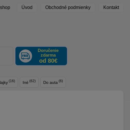
 shop
Úvod
Obchodné podmienky
Kontakt
Doručenie
zdarma
F
od 80€
(16)
(62)
(6)
lajky
Iné
Do auta