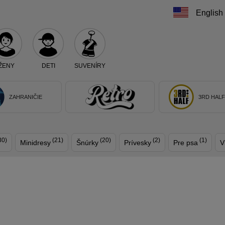
English
ŽENY
DETI
SUVENÍRY
Teraz vyberte klub, alebo typ výrobku
ZAHRANIČIE
3RD HAL
30)
(21)
(20)
(2)
(1)
Minidresy
Šnúrky
Prívesky
Pre psa
V