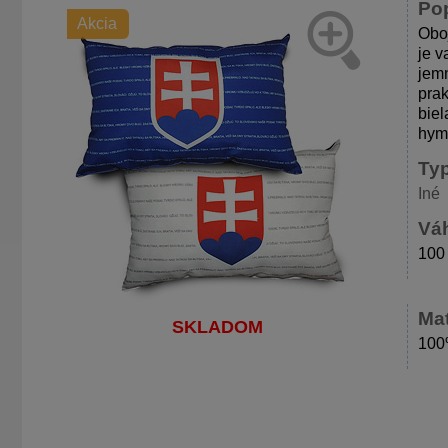
Po
Akcia
Oboj
je v
jemn
prak
biel
hym
Ty
Iné
Váh
100
Mat
SKLADOM
100