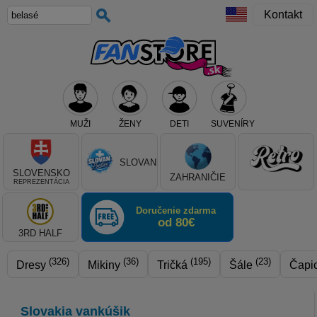
Kontakt
MUŽI
ŽENY
DETI
SUVENÍRY
Teraz vyberte klub, alebo typ výrobku
SLOVAN
SLOVENSKO
ZAHRANIČIE
REPREZENTÁCIA
Doručenie zdarma
od 80€
3RD HALF
(326)
(36)
(195)
(23)
Dresy
Mikiny
Tričká
Šále
Čapi
Slovakia vankúšik