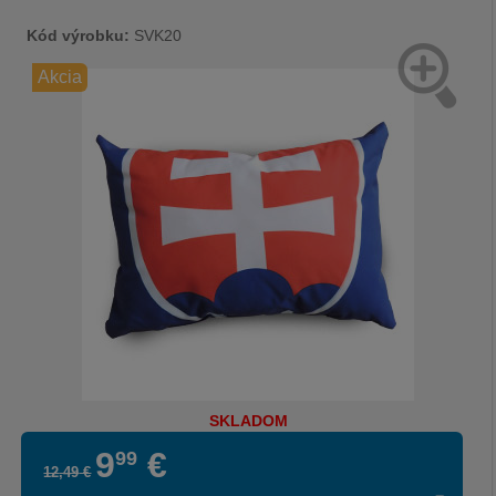
Kód výrobku:
SVK20
Akcia
SKLADOM
9
€
99
12
,
49
€