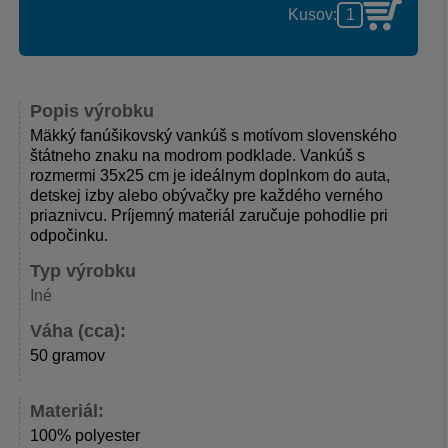
Kusov:
Popis výrobku
Mäkký fanúšikovský vankúš s motívom slovenského
štátneho znaku na modrom podklade. Vankúš s
rozmermi 35x25 cm je ideálnym doplnkom do auta,
detskej izby alebo obývačky pre každého verného
priaznivcu. Príjemný materiál zaručuje pohodlie pri
odpočinku.
Typ výrobku
Iné
Váha (cca):
50 gramov
Materiál:
100% polyester