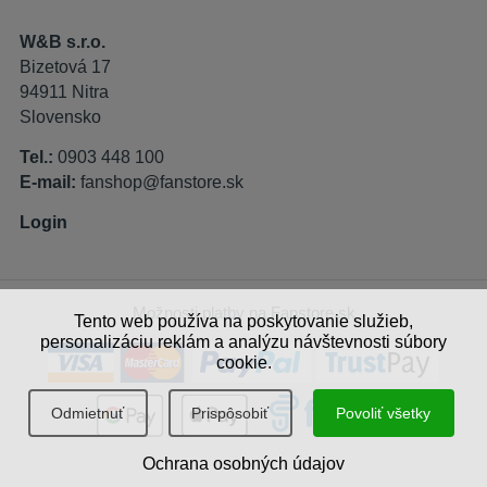
W&B s.r.o.
Bizetová 17
94911 Nitra
Slovensko
Tel.:
0903 448 100
E-mail:
fanshop@fanstore.sk
Login
Možnosti platby na Fanstore.sk
Tento web používa na poskytovanie služieb,
personalizáciu reklám a analýzu návštevnosti súbory
cookie.
Odmietnuť
Prispôsobiť
Povoliť všetky
Ochrana osobných údajov