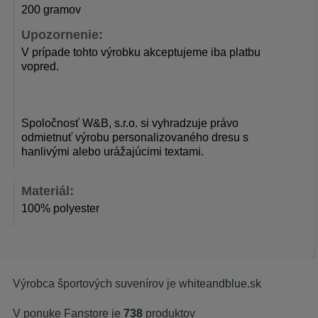
200 gramov
Upozornenie:
V prípade tohto výrobku akceptujeme iba platbu
vopred.
Spoločnosť W&B, s.r.o. si vyhradzuje právo
odmietnuť výrobu personalizovaného dresu s
hanlivými alebo urážajúcimi textami.
Materiál:
100% polyester
Výrobca športových suvenírov je
whiteandblue.sk
V ponuke Fanstore je
738
produktov