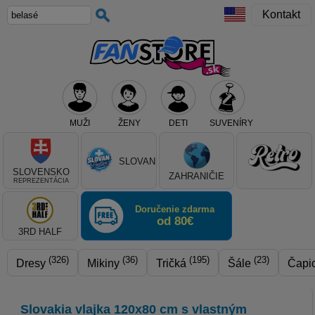
Kontakt
MUŽI
ŽENY
DETI
SUVENÍRY
Teraz vyberte klub, alebo typ výrobku
SLOVAN
SLOVENSKO
ZAHRANIČIE
REPREZENTÁCIA
Doručenie zdarma
od 80€
3RD HALF
(326)
(36)
(195)
(23)
Dresy
Mikiny
Tričká
Šále
Čapi
Slovakia vlajka 120x80 cm s vlastným