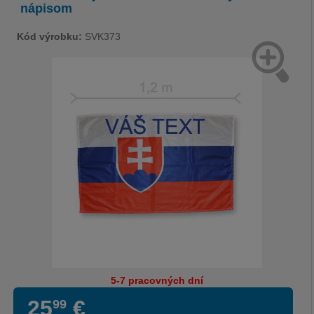
nápisom
Kód výrobku:
SVK373
5-7 pracovných dní
25
€
99