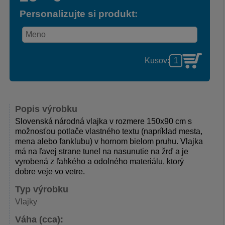
Personalizujte si produkt:
Kusov:
Popis výrobku
Slovenská národná vlajka v rozmere 150x90 cm s
možnosťou potlače vlastného textu (napríklad mesta,
mena alebo fanklubu) v hornom bielom pruhu. Vlajka
má na ľavej strane tunel na nasunutie na žrď a je
vyrobená z ľahkého a odolného materiálu, ktorý
dobre veje vo vetre.
Typ výrobku
Vlajky
Váha (cca):