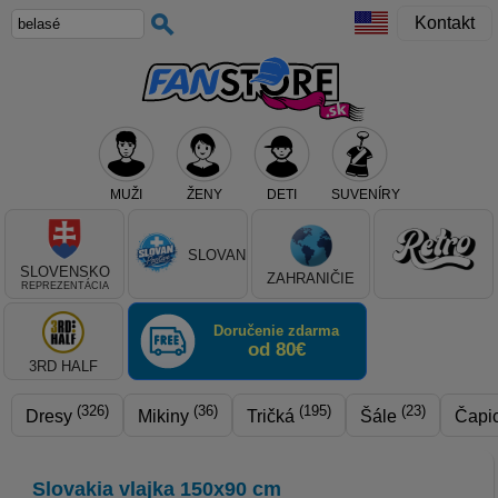
Kontakt
MUŽI
ŽENY
DETI
SUVENÍRY
Teraz vyberte klub, alebo typ výrobku
SLOVAN
SLOVENSKO
ZAHRANIČIE
REPREZENTÁCIA
Doručenie zdarma
od 80€
3RD HALF
(326)
(36)
(195)
(23)
Dresy
Mikiny
Tričká
Šále
Čapi
Slovakia vlajka 150x90 cm