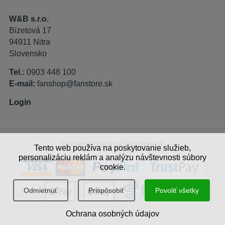
W&B s.r.o.
Bizetová 17
94911 Nitra
Slovensko
Tel.:
0903 448 100
E-mail:
fanshop@fanstore.sk
Login
Možnosti platby na Fanstore.sk
Tento web používa na poskytovanie služieb,
personalizáciu reklám a analýzu návštevnosti súbory
cookie.
Odmietnuť
Prispôsobiť
Povoliť všetky
Ochrana osobných údajov