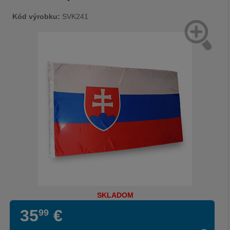
Kód výrobku:
SVK241
SKLADOM
35
€
99