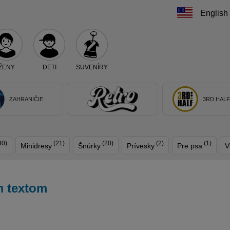
English
ŽENY
DETI
SUVENÍRY
Teraz vyberte klub, alebo typ výrobku
ZAHRANIČIE
3RD HAL
30)
(21)
(20)
(2)
(1)
Minidresy
Šnúrky
Prívesky
Pre psa
V
m textom