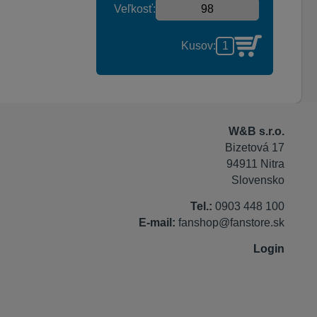
Veľkosť:
Kusov:
W&B s.r.o.
Bizetová 17
94911 Nitra
Slovensko
Tel.:
0903 448 100
E-mail:
fanshop@fanstore.sk
Login