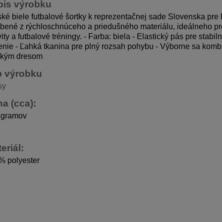
pis výrobku
ké biele futbalové šortky k reprezentačnej sade Slovenska pr
bené z rýchloschnúceho a priedušného materiálu, ideálneho pr
vity a futbalové tréningy.
- Farba: biela - Elastický pás pre stabi
nie - Ľahká tkanina pre plný rozsah pohybu - Výborne sa komb
ským dresom
p výrobku
sy
a (cca):
 gramov
eriál:
% polyester