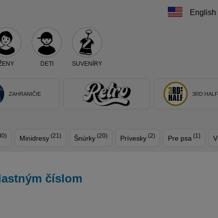
English
ŽENY
DETI
SUVENÍRY
Teraz vyberte klub, alebo typ výrobku
ZAHRANIČIE
3RD HAL
30)
(21)
(20)
(2)
(1)
Minidresy
Šnúrky
Prívesky
Pre psa
V
vlastným číslom