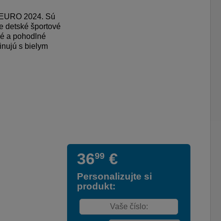
e EURO 2024. Sú
e detské športové
lné a pohodlné
inujú s bielym
36
€
99
Personalizujte si
produkt: