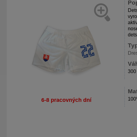
Po
Dets
vyro
akti
nose
det
Ty
Dre
Váh
300
Mat
100
6-8 pracovných dní