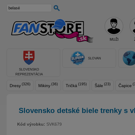
MUŽI
SLOVAN
SLOVENSKO
REPREZENTÁCIA
(326)
(36)
(195)
(23)
(
Dresy
Mikiny
Tričká
Šále
Čapice
Slovensko detské biele trenky s 
Kód výrobku:
SVK679