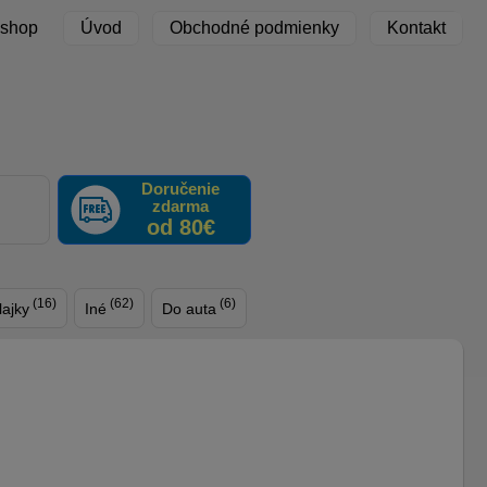
 shop
Úvod
Obchodné podmienky
Kontakt
Doručenie
zdarma
F
od 80€
(16)
(62)
(6)
lajky
Iné
Do auta