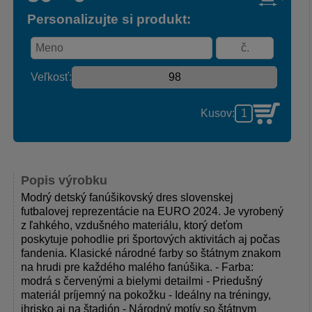
Personalizujte si produkt:
Veľkosť:
Kusov:
Popis výrobku
Modrý detský fanúšikovský dres slovenskej
futbalovej reprezentácie na EURO 2024. Je vyrobený
z ľahkého, vzdušného materiálu, ktorý deťom
poskytuje pohodlie pri športových aktivitách aj počas
fandenia. Klasické národné farby so štátnym znakom
na hrudi pre každého malého fanúšika. - Farba:
modrá s červenými a bielymi detailmi - Priedušný
materiál príjemný na pokožku - Ideálny na tréningy,
ihrisko aj na štadión - Národný motív so štátnym