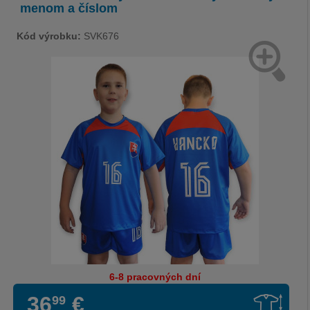
menom a číslom
Kód výrobku:
SVK676
6-8 pracovných dní
36
€
99