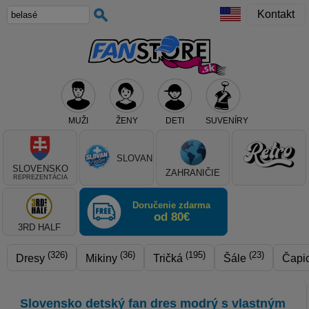
Kontakt
MUŽI
ŽENY
DETI
SUVENÍRY
Teraz vyberte klub, alebo typ výrobku
SLOVAN
SLOVENSKO
ZAHRANIČIE
REPREZENTÁCIA
Doručenie zdarma
od 80€
3RD HALF
(326)
(36)
(195)
(23)
Dresy
Mikiny
Tričká
Šále
Čapi
Slovensko detský fan dres modrý s vlastným