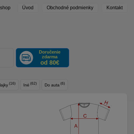
 shop
Úvod
Obchodné podmienky
Kontakt
Doručenie
zdarma
F
od 80€
(16)
(62)
(6)
lajky
Iné
Do auta