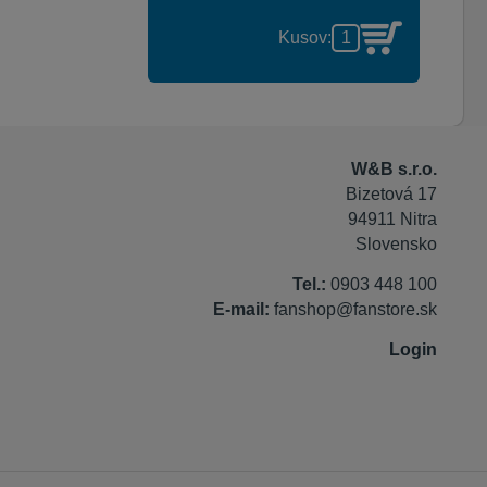
Kusov:
W&B s.r.o.
Bizetová 17
94911 Nitra
Slovensko
Tel.:
0903 448 100
E-mail:
fanshop@fanstore.sk
Login