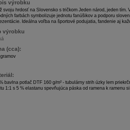
pis výrobku
 svoju hrdosť na Slovensko s tričkom Jeden národ, jeden tím. 
dných farbách symbolizuje jednotu fanúšikov a podporu sloven
ezentácie. Ideálna voľba na športové podujatia, fandenie aj k
p výrobku
ká
a (cca):
 gramov
eriál:
 bavlna potlač DTF 160 g/m² - tubulárny strih úzky lem priekrč
tu 1:1 s 5 % elastanu spevňujúca páska od ramena k ramenu si