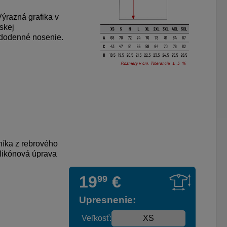
Výrazná grafika v
skej
aždodenné nosenie.
níka z rebrového
likónová úprava
19
€
99
Upresnenie:
Veľkosť: