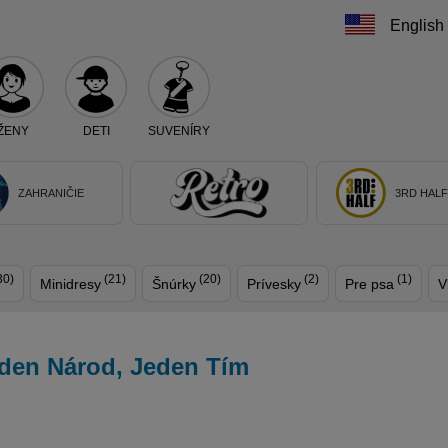
English
ŽENY
DETI
SUVENÍRY
Teraz vyberte klub, alebo typ výrobku
ZAHRANIČIE
3RD HAL
30)
(21)
(20)
(2)
(1)
Minidresy
Šnúrky
Prívesky
Pre psa
V
den Národ, Jeden Tím