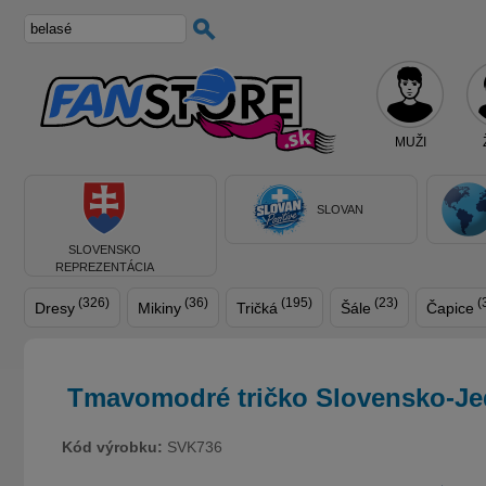
MUŽI
SLOVAN
SLOVENSKO
REPREZENTÁCIA
(326)
(36)
(195)
(23)
(
Dresy
Mikiny
Tričká
Šále
Čapice
Tmavomodré tričko Slovensko-Je
Kód výrobku:
SVK736