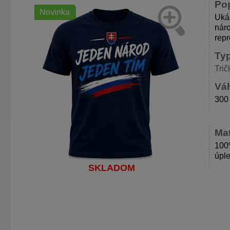
Po
Novinka
Ukáž
náro
repr
Ty
Trič
Váh
300
Mat
100%
úple
SKLADOM