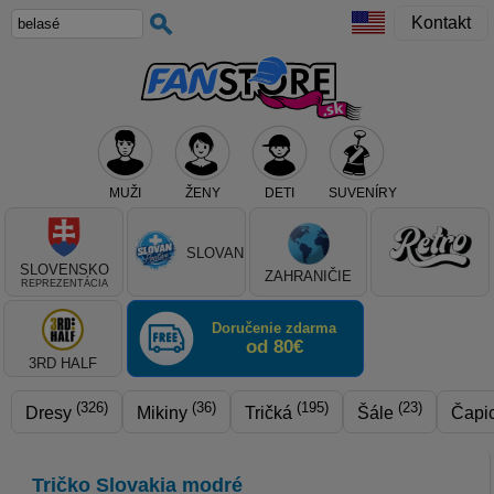
Kontakt
MUŽI
ŽENY
DETI
SUVENÍRY
Teraz vyberte klub, alebo typ výrobku
SLOVAN
SLOVENSKO
ZAHRANIČIE
REPREZENTÁCIA
Doručenie zdarma
od 80€
3RD HALF
(326)
(36)
(195)
(23)
Dresy
Mikiny
Tričká
Šále
Čapi
Tričko Slovakia modré