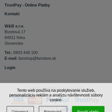
TrustPay - Online Platby
Kontakt
W&B s.r.o.
Bizetová 17
94911 Nitra
Slovensko
Tel.:
0903 448 100
E-mail:
fanshop@fanstore.sk
Login
Možnosti platby na Fanstore.sk
Tento web používa na poskytovanie služieb,
personalizáciu reklám a analýzu návštevnosti súbory
cookie.
Odmietnuť
Prispôsobiť
Povoliť všetky