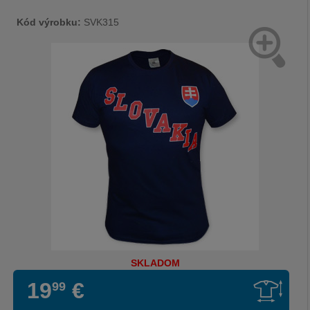
Kód výrobku:
SVK315
SKLADOM
19
€
99