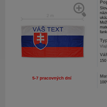
Po
Slov
názo
uká
Možn
mate
fank
Ty
Vlaj
Váh
150
Mat
5-7 pracovných dní
100