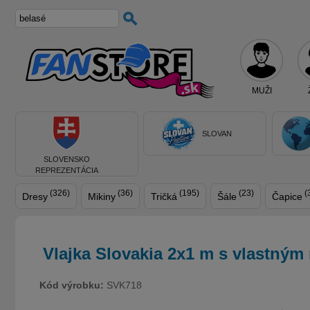
MUŽI
SLOVAN
SLOVENSKO
REPREZENTÁCIA
(326)
(36)
(195)
(23)
(
Dresy
Mikiny
Tričká
Šále
Čapice
Vlajka Slovakia 2x1 m s vlastný
Kód výrobku:
SVK718