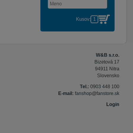
Kusov:
W&B s.r.o.
Bizetová 17
94911 Nitra
Slovensko
Tel.:
0903 448 100
E-mail:
fanshop@fanstore.sk
Login