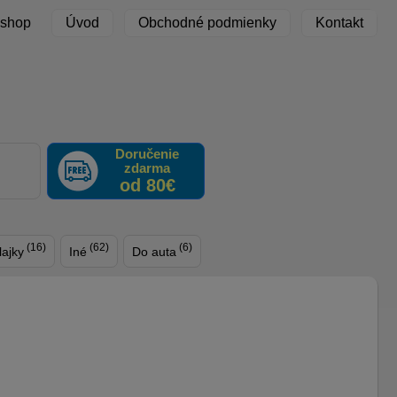
 shop
Úvod
Obchodné podmienky
Kontakt
Doručenie
zdarma
F
od 80€
(16)
(62)
(6)
lajky
Iné
Do auta