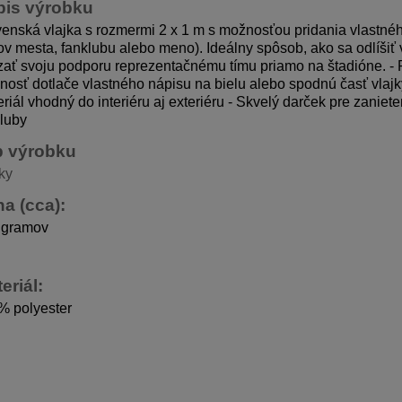
pis výrobku
enská vlajka s rozmermi 2 x 1 m s možnosťou pridania vlastnéh
v mesta, fanklubu alebo meno). Ideálny spôsob, ako sa odlíšiť 
zať svoju podporu reprezentačnému tímu priamo na štadióne.
-
osť dotlače vlastného nápisu na bielu alebo spodnú časť vlajk
riál vhodný do interiéru aj exteriéru - Skvelý darček pre zaniet
luby
p výrobku
ky
a (cca):
 gramov
eriál:
% polyester