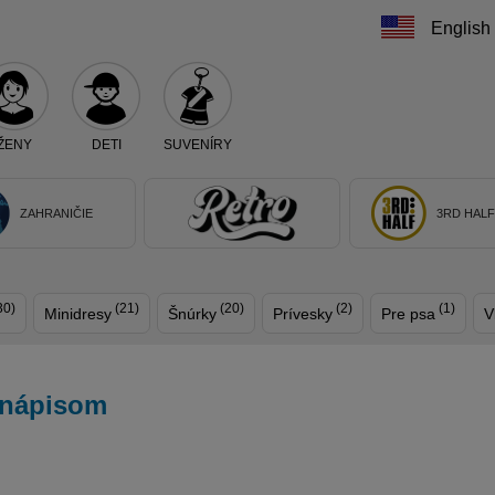
English
ŽENY
DETI
SUVENÍRY
Teraz vyberte klub, alebo typ výrobku
ZAHRANIČIE
3RD HAL
30)
(21)
(20)
(2)
(1)
Minidresy
Šnúrky
Prívesky
Pre psa
V
m nápisom