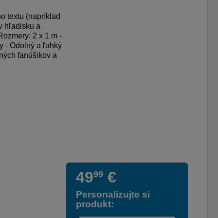
o textu (napríklad
v hľadisku a
 Rozmery: 2 x 1 m -
y - Odolný a ľahký
ených fanúšikov a
49
€
99
Personalizujte si
produkt: