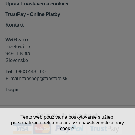
Upraviť nastavenia cookies
TrustPay - Online Platby
Kontakt
W&B s.r.o.
Bizetová 17
94911 Nitra
Slovensko
Tel.:
0903 448 100
E-mail:
fanshop@fanstore.sk
Login
Možnosti platby na Fanstore.sk
Tento web používa na poskytovanie služieb,
personalizáciu reklám a analýzu návštevnosti súbory
cookie.