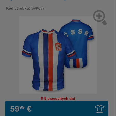
Kód výrobku:
SVK637
6-8 pracovných dní
59
€
99