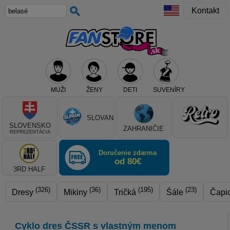
Kontakt
MUŽI
ŽENY
DETI
SUVENÍRY
Teraz vyberte klub, alebo typ výrobku
SLOVAN
SLOVENSKO
ZAHRANIČIE
REPREZENTÁCIA
Doručenie zdarma
od 80€
3RD HALF
(326)
(36)
(195)
(23)
Dresy
Mikiny
Tričká
Šále
Čapi
Cyklo dres ČSSR s vlastným menom