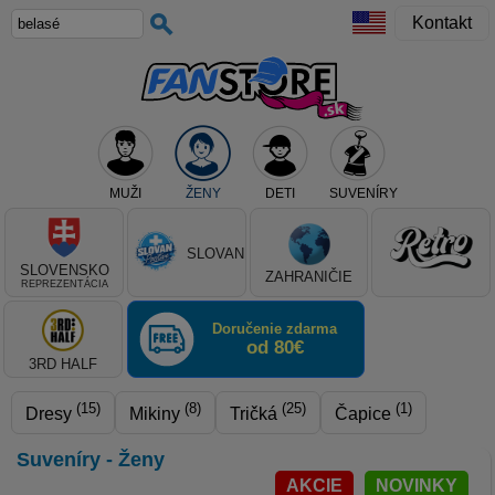
Kontakt
MUŽI
ŽENY
DETI
SUVENÍRY
Teraz vyberte klub, alebo typ výrobku
SLOVAN
SLOVENSKO
ZAHRANIČIE
REPREZENTÁCIA
Doručenie zdarma
od 80€
3RD HALF
(15)
(8)
(25)
(1)
Dresy
Mikiny
Tričká
Čapice
Suveníry - Ženy
AKCIE
NOVINKY