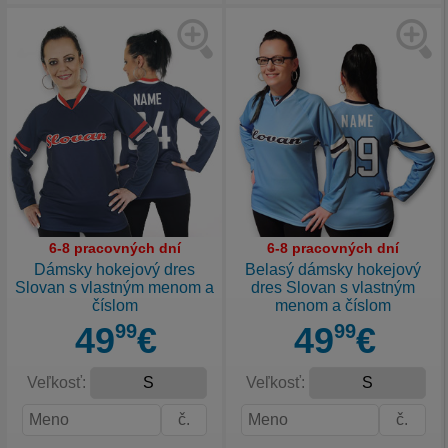
6-8 pracovných dní
6-8 pracovných dní
Dámsky hokejový dres
Belasý dámsky hokejový
Slovan s vlastným menom a
dres Slovan s vlastným
číslom
menom a číslom
49
99
€
49
99
€
Veľkosť:
Veľkosť: