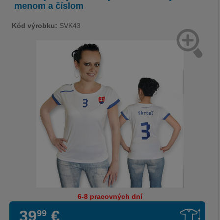
menom a číslom
Kód výrobku:
SVK43
6-8 pracovných dní
39
€
99