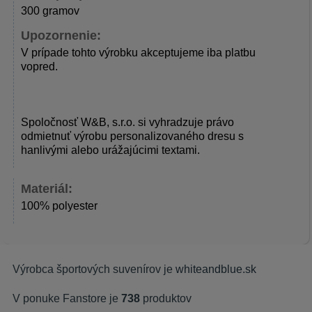
300 gramov
Upozornenie:
V prípade tohto výrobku akceptujeme iba platbu
vopred.
Spoločnosť W&B, s.r.o. si vyhradzuje právo
odmietnuť výrobu personalizovaného dresu s
hanlivými alebo urážajúcimi textami.
Materiál:
100% polyester
Výrobca športových suvenírov je
whiteandblue.sk
V ponuke Fanstore je
738
produktov