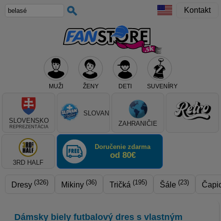
Kontakt
MUŽI
ŽENY
DETI
SUVENÍRY
Teraz vyberte klub, alebo typ výrobku
SLOVAN
SLOVENSKO
ZAHRANIČIE
REPREZENTÁCIA
Doručenie zdarma
od 80€
3RD HALF
(326)
(36)
(195)
(23)
Dresy
Mikiny
Tričká
Šále
Čapi
Dámsky biely futbalový dres s vlastným