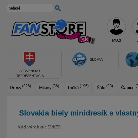
MUŽI
SLOVAN
SLOVENSKO
REPREZENTÁCIA
(326)
(36)
(195)
(23)
(
Dresy
Mikiny
Tričká
Šále
Čapice
Slovakia biely minidresík s vlas
Kód výrobku:
SVK55