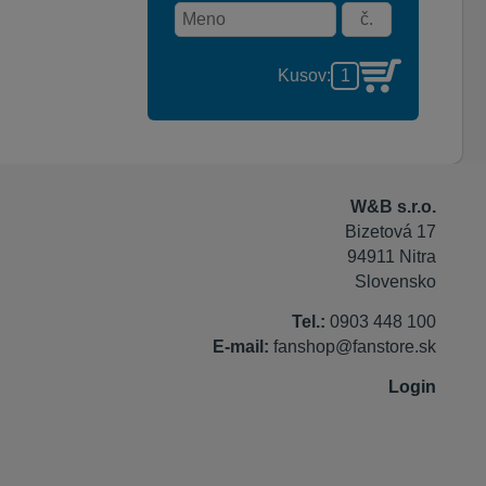
Kusov:
W&B s.r.o.
Bizetová 17
94911 Nitra
Slovensko
Tel.:
0903 448 100
E-mail:
fanshop@fanstore.sk
Login