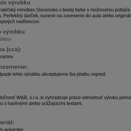
pis výrobku
ateľský minidres Slovensko v bielej farbe s možnosťou potlač
a. Perfektný darček, suvenír na zavesenie do auta alebo origin
ejových nadšencov.
p výrobku
idresy
a (cca):
gramov
ozornenie:
ípade tohto výrobku akceptujeme iba platbu vopred.
očnosť W&B, s.r.o. si vyhradzuje právo odmietnuť výrobu pers
u s hanlivými alebo urážajúcimi textami.
eriál:
% polyester