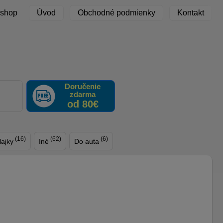
 shop
Úvod
Obchodné podmienky
Kontakt
Doručenie
zdarma
F
od 80€
(16)
(62)
(6)
lajky
Iné
Do auta