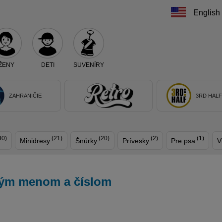
English
ŽENY
DETI
SUVENÍRY
Teraz vyberte klub, alebo typ výrobku
ZAHRANIČIE
3RD HAL
30)
(21)
(20)
(2)
(1)
Minidresy
Šnúrky
Prívesky
Pre psa
V
tným menom a číslom