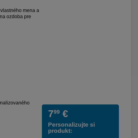
e vlastného mena a
álna ozdoba pre
onalizovaného
7
€
99
Personalizujte si
produkt: