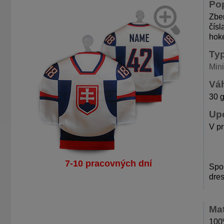
Po
Zber
čísl
hok
Ty
Min
Váh
30 
Up
V pr
7-10 pracovných dní
Spol
dres
Mat
100