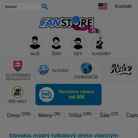
Kontakt
MUŽI
ŽENY
DETI
SUVENÍRY
Teraz vyberte klub, alebo typ výrobku
SLOVAN
SLOVENSKO
ZAHRANIČIE
REPREZENTÁCIA
Doručenie zdarma
od 80€
3RD HALF
(326)
(36)
(195)
(23)
Dresy
Mikiny
Tričká
Šále
Čapi
Slovakia modrý futbalový dress vlastným