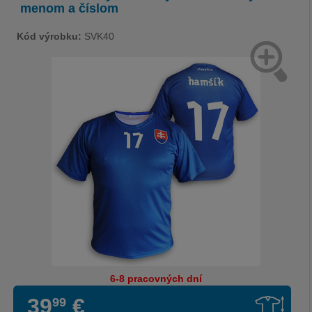
menom a číslom
Kód výrobku:
SVK40
6-8 pracovných dní
39
€
99