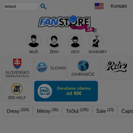
Kontakt
MUŽI
ŽENY
DETI
SUVENÍRY
Teraz vyberte klub, alebo typ výrobku
SLOVAN
SLOVENSKO
ZAHRANIČIE
REPREZENTÁCIA
Doručenie zdarma
od 80€
3RD HALF
(326)
(36)
(195)
(23)
Dresy
Mikiny
Tričká
Šále
Čapi