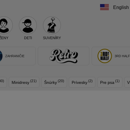
English
ŽENY
DETI
SUVENÍRY
Teraz vyberte klub, alebo typ výrobku
ZAHRANIČIE
3RD HAL
30)
(21)
(20)
(2)
(1)
Minidresy
Šnúrky
Prívesky
Pre psa
V