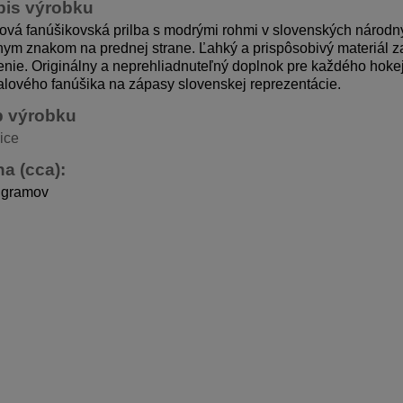
pis výrobku
ová fanúšikovská prilba s modrými rohmi v slovenských národn
nym znakom na prednej strane. Ľahký a prispôsobivý materiál 
nie. Originálny a neprehliadnuteľný doplnok pre každého hoke
alového fanúšika na zápasy slovenskej reprezentácie.
p výrobku
ice
a (cca):
 gramov