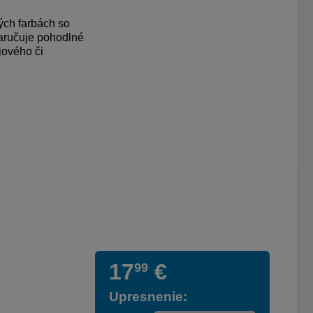
ých farbách so
zaručuje pohodlné
jového či
17
€
99
Upresnenie: