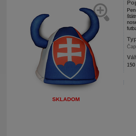
Po
Pen
štát
nose
futb
Ty
Čap
Váh
150
SKLADOM