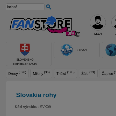
MUŽI
SLOVAN
SLOVENSKO
REPREZENTÁCIA
(326)
(36)
(195)
(23)
(
Dresy
Mikiny
Tričká
Šále
Čapice
Slovakia rohy
Kód výrobku:
SVK09