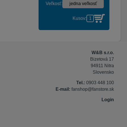
Veľkosť:
Kusov:
W&B s.r.o.
Bizetová 17
94911 Nitra
Slovensko
Tel.:
0903 448 100
E-mail:
fanshop@fanstore.sk
Login