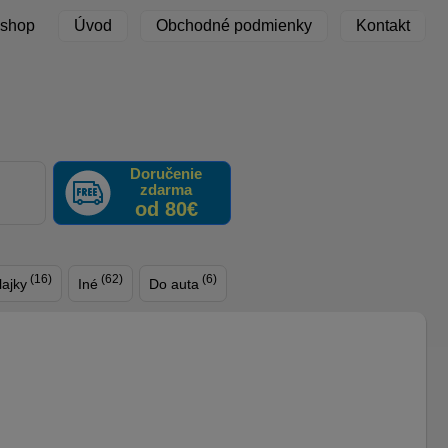
 shop
Úvod
Obchodné podmienky
Kontakt
Doručenie
zdarma
F
od 80€
(16)
(62)
(6)
lajky
Iné
Do auta