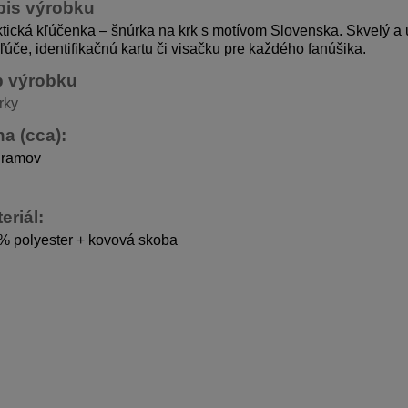
pis výrobku
tická kľúčenka – šnúrka na krk s motívom Slovenska. Skvelý a 
ľúče, identifikačnú kartu či visačku pre každého fanúšika.
p výrobku
rky
a (cca):
gramov
eriál:
% polyester + kovová skoba