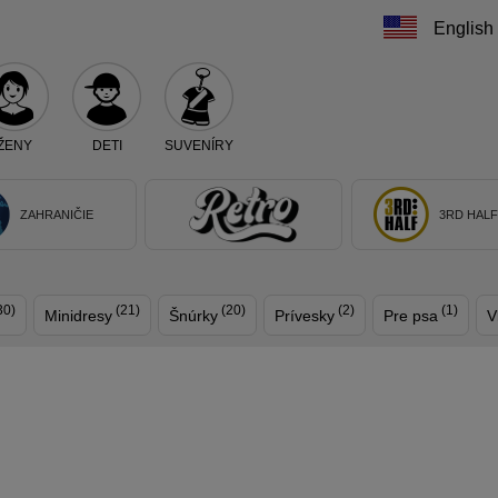
English
ŽENY
DETI
SUVENÍRY
Teraz vyberte klub, alebo typ výrobku
ZAHRANIČIE
3RD HAL
30)
(21)
(20)
(2)
(1)
Minidresy
Šnúrky
Prívesky
Pre psa
V