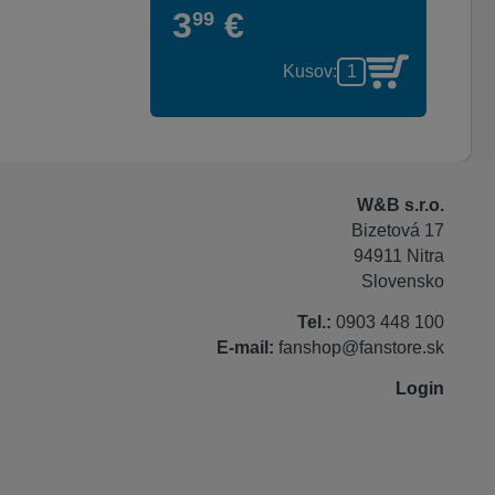
3
€
99
Kusov:
W&B s.r.o.
Bizetová 17
94911 Nitra
Slovensko
Tel.:
0903 448 100
E-mail:
fanshop@fanstore.sk
Login