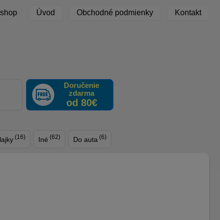
 shop
Úvod
Obchodné podmienky
Kontakt
Doručenie
zdarma
F
od 80€
(16)
(62)
(6)
lajky
Iné
Do auta