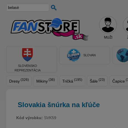
MUŽI
SLOVAN
SLOVENSKO
REPREZENTÁCIA
(326)
(36)
(195)
(23)
(
Dresy
Mikiny
Tričká
Šále
Čapice
Slovakia šnúrka na kľúče
Kód výrobku:
SVK59